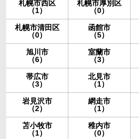
札幌市西区
札幌市厚別区
（1）
（0）
札幌市清田区
函館市
（0）
（5）
旭川市
室蘭市
（6）
（3）
帯広市
北見市
（3）
（1）
岩見沢市
網走市
（2）
（1）
苫小牧市
稚内市
（1）
（0）