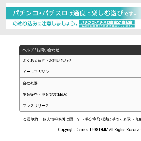
ヘルプ / お問い合わせ
よくある質問・お問い合わせ
メールマガジン
会社概要
事業提携・事業譲渡(M&A)
プレスリリース
・会員規約
・個人情報保護に関して
・特定商取引法に基づく表示
・規
Copyright © since 1998 DMM All Rights Reserve