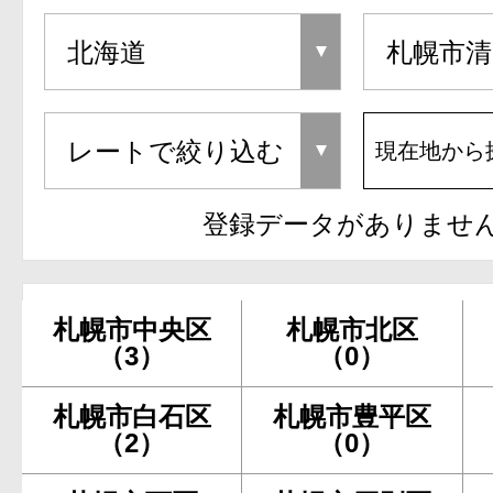
現在地から
登録データがありませ
札幌市中央区
札幌市北区
（3）
（0）
札幌市白石区
札幌市豊平区
（2）
（0）