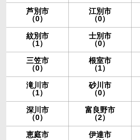
芦別市
江別市
（0）
（0）
紋別市
士別市
（1）
（0）
三笠市
根室市
（0）
（1）
滝川市
砂川市
（1）
（0）
深川市
富良野市
（0）
（2）
恵庭市
伊達市