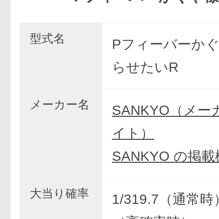
型式名
Pフィーバーか
らせたいR
メーカー名
SANKYO（メ
イト）
SANKYO の掲
大当り確率
1/319.7（通常時）