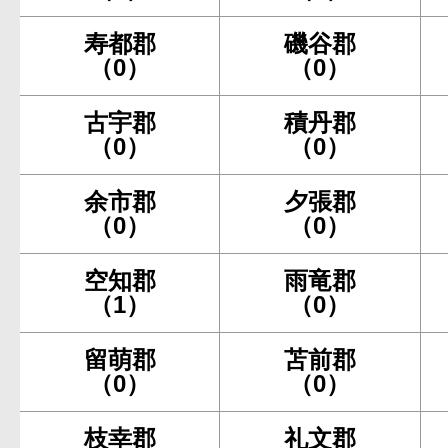
寿都郡
磯谷郡
（0）
（0）
古宇郡
積丹郡
（0）
（0）
余市郡
夕張郡
（0）
（0）
空知郡
雨竜郡
（1）
（0）
留萌郡
苫前郡
（0）
（0）
枝幸郡
礼文郡