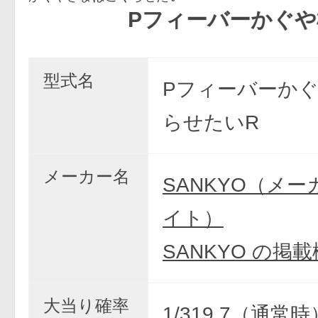
Pフィーバーかぐや様は告ら
型式名
Pフィーバーか
らせたいR
メーカー名
SANKYO（メ
イト）
SANKYO の掲
大当り確率
1/319.7（通常時）