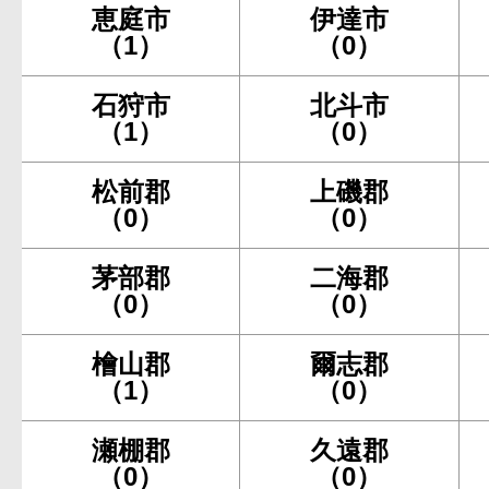
恵庭市
伊達市
（1）
（0）
石狩市
北斗市
（1）
（0）
松前郡
上磯郡
（0）
（0）
茅部郡
二海郡
（0）
（0）
檜山郡
爾志郡
（1）
（0）
瀬棚郡
久遠郡
（0）
（0）