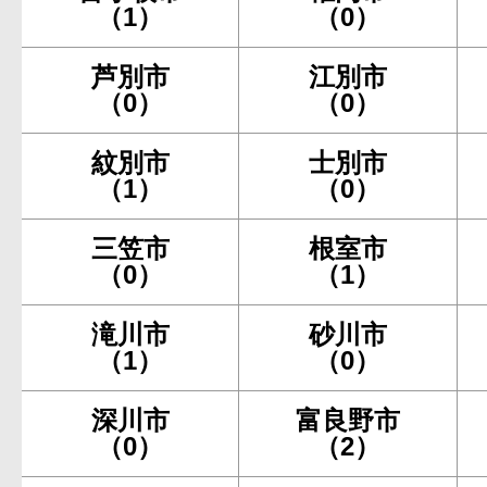
（1）
（0）
芦別市
江別市
（0）
（0）
紋別市
士別市
（1）
（0）
三笠市
根室市
（0）
（1）
滝川市
砂川市
（1）
（0）
深川市
富良野市
（0）
（2）