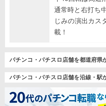
通常時と右打ち
じみの演出カス
載！
パチンコ・パチスロ店舗を都道府県
パチンコ・パチスロ店舗を沿線・駅