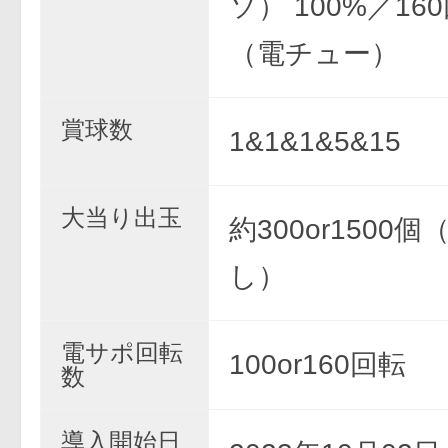
ソ） 100%／16
（電チュー）
賞球数
1&1&1&5&15
大当り出玉
約300or1500
し）
電サポ回転
100or160回転
数
導入開始日