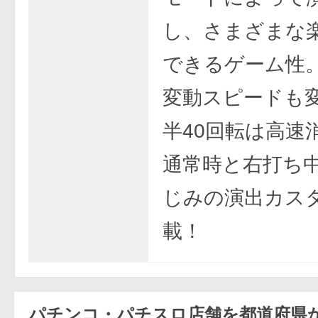
し、さまざまな
できるゲーム性
変動スピードも
半40回転は高速
通常時と右打ち
じみの演出カス
載！
パチンコ・パチスロ店舗を都道府県