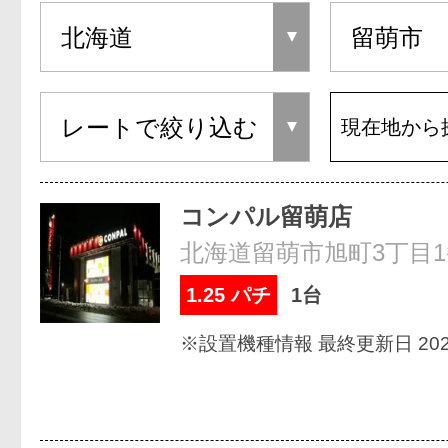
現在地から
コンパル留萌店
北海道留萌市旭町3丁目1
1.25 パチ
1台
※設置機種情報 最終更新日 2026