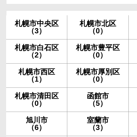
札幌市中央区
札幌市北区
（3）
（0）
札幌市白石区
札幌市豊平区
（2）
（0）
札幌市西区
札幌市厚別区
（1）
（0）
札幌市清田区
函館市
（0）
（5）
旭川市
室蘭市
（6）
（3）