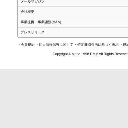
メールマガジン
会社概要
事業提携・事業譲渡(M&A)
プレスリリース
・会員規約
・個人情報保護に関して
・特定商取引法に基づく表示
・規
Copyright © since 1998 DMM All Rights Reserve