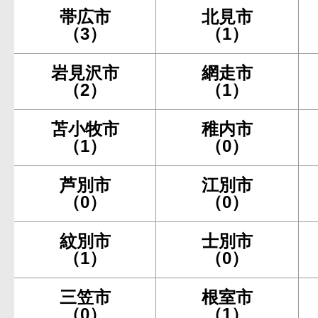
帯広市
北見市
（3）
（1）
岩見沢市
網走市
（2）
（1）
苫小牧市
稚内市
（1）
（0）
芦別市
江別市
（0）
（0）
紋別市
士別市
（1）
（0）
三笠市
根室市
（0）
（1）