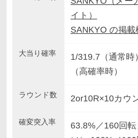
SANKYO（メ
イト）
SANKYO の掲
大当り確率
1/319.7（通常時）
（高確率時）
ラウンド数
2or10R×10カウ
確変突入率
63.8%／160回