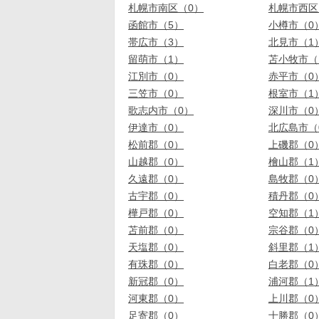
札幌市南区（0）
札幌市西区
函館市（5）
小樽市（0
帯広市（3）
北見市（1
留萌市（1）
苫小牧市（
江別市（0）
赤平市（0
三笠市（0）
根室市（1
歌志内市（0）
深川市（0
伊達市（0）
北広島市（
松前郡（0）
上磯郡（0
山越郡（0）
檜山郡（1
久遠郡（0）
島牧郡（0
古宇郡（0）
積丹郡（0
樺戸郡（0）
空知郡（1
苫前郡（0）
宗谷郡（0
天塩郡（0）
斜里郡（1
有珠郡（0）
白老郡（0
新冠郡（0）
浦河郡（1
河東郡（0）
上川郡（0
足寄郡（0）
十勝郡（0