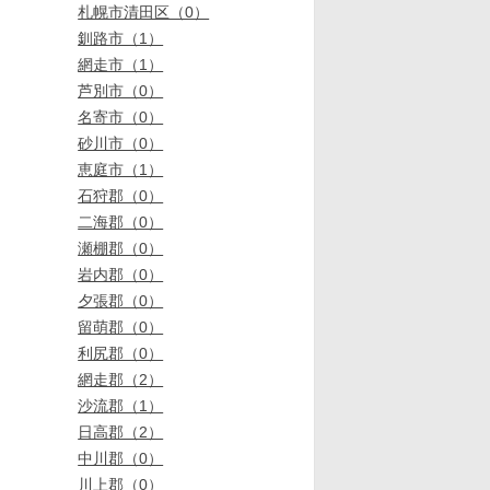
札幌市清田区（0）
釧路市（1）
網走市（1）
芦別市（0）
名寄市（0）
砂川市（0）
恵庭市（1）
石狩郡（0）
二海郡（0）
瀬棚郡（0）
岩内郡（0）
夕張郡（0）
留萌郡（0）
利尻郡（0）
網走郡（2）
沙流郡（1）
日高郡（2）
中川郡（0）
川上郡（0）