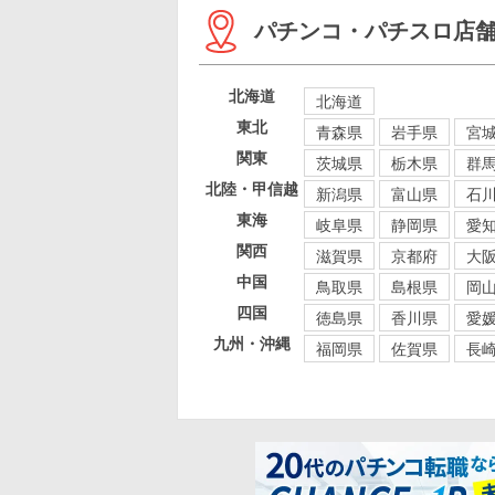
パチンコ・パチスロ店
北海道
北海道
東北
青森県
岩手県
宮
関東
茨城県
栃木県
群
北陸・甲信越
新潟県
富山県
石
東海
岐阜県
静岡県
愛
関西
滋賀県
京都府
大
中国
鳥取県
島根県
岡
四国
徳島県
香川県
愛
九州・沖縄
福岡県
佐賀県
長