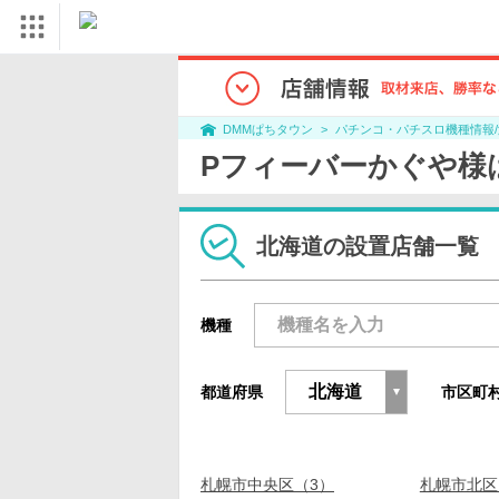
パチンコ・パチスロ機種情報
DMMぱちタウン
Pフィーバーかぐや様
北海道の設置店舗一覧
機種
都道府県
市区町
札幌市中央区（3）
札幌市北区