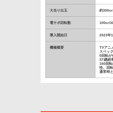
大当り出玉
約300o
電サポ回転数
100or1
導入開始日
2023年
機種概要
TVア
スペック
0回転が
ST継続
160回
性。回
通常時