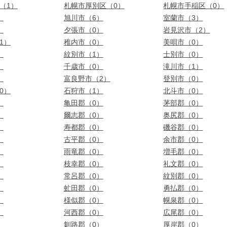
（1）
札幌市厚別区（0）
札幌市手稲区（0）
）
旭川市（6）
室蘭市（3）
）
夕張市（0）
岩見沢市（2）
1）
稚内市（0）
美唄市（0）
）
紋別市（1）
士別市（0）
）
千歳市（0）
滝川市（1）
）
富良野市（2）
登別市（0）
0）
石狩市（1）
北斗市（0）
）
亀田郡（0）
茅部郡（0）
）
爾志郡（0）
奥尻郡（0）
）
寿都郡（0）
磯谷郡（0）
）
古平郡（0）
余市郡（0）
）
雨竜郡（0）
増毛郡（0）
）
枝幸郡（0）
礼文郡（0）
）
常呂郡（0）
紋別郡（0）
）
虻田郡（0）
勇払郡（0）
）
様似郡（0）
幌泉郡（0）
）
河西郡（0）
広尾郡（0）
）
釧路郡（0）
厚岸郡（0）