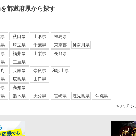
舗を都道府県から探す
城県
秋田県
山形県
福島県
馬県
埼玉県
千葉県
東京都
神奈川県
川県
福井県
山梨県
長野県
知県
三重県
阪府
兵庫県
奈良県
和歌山県
山県
広島県
山口県
媛県
高知県
崎県
熊本県
大分県
宮崎県
鹿児島県
沖縄県
> パチ