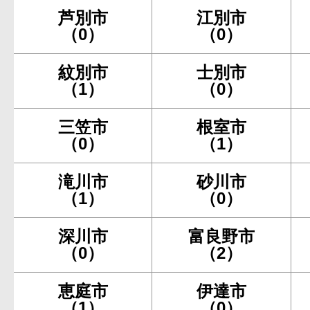
芦別市
江別市
（0）
（0）
紋別市
士別市
（1）
（0）
三笠市
根室市
（0）
（1）
滝川市
砂川市
（1）
（0）
深川市
富良野市
（0）
（2）
恵庭市
伊達市
（1）
（0）