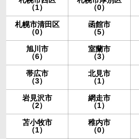
（1）
（0）
札幌市清田区
函館市
（0）
（5）
旭川市
室蘭市
（6）
（3）
帯広市
北見市
（3）
（1）
岩見沢市
網走市
（2）
（1）
苫小牧市
稚内市
（1）
（0）