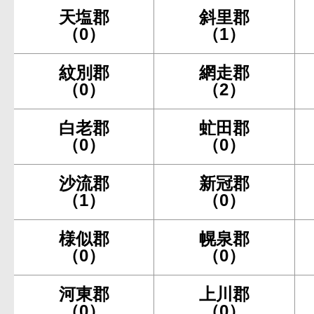
天塩郡
斜里郡
（0）
（1）
紋別郡
網走郡
（0）
（2）
白老郡
虻田郡
（0）
（0）
沙流郡
新冠郡
（1）
（0）
様似郡
幌泉郡
（0）
（0）
河東郡
上川郡
（0）
（0）