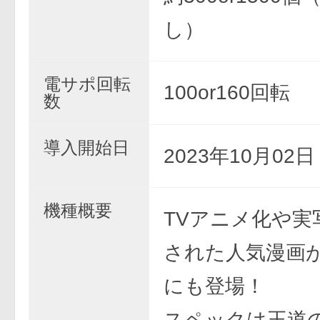
し）
電サポ回転
100or160回転
数
導入開始日
2023年10月02
機種概要
TVアニメ化や実
された人気漫画
にも登場！
スペックは王道の