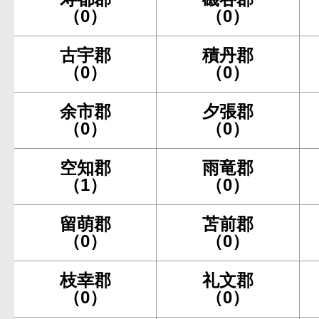
（0）
（0）
古宇郡
積丹郡
（0）
（0）
余市郡
夕張郡
（0）
（0）
空知郡
雨竜郡
（1）
（0）
留萌郡
苫前郡
（0）
（0）
枝幸郡
礼文郡
（0）
（0）