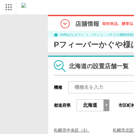
パチンコ・パチスロ機種情報
DMMぱちタウン
Pフィーバーかぐや様
北海道の設置店舗一覧
機種
都道府県
市区町
札幌市中央区（3）
札幌市北区