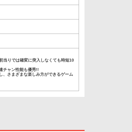
。初当りでは確変に突入しなくても時短10
連チャン性能も優秀!!
化し、さまざまな楽しみ方ができるゲーム