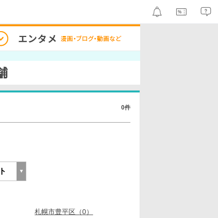
舗
0件
札幌市豊平区（0）