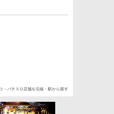
ンコ・パチスロ店舗を沿線・駅から探す