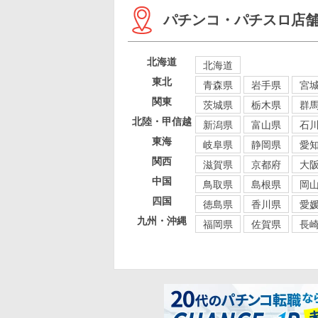
パチンコ・パチスロ店
北海道
北海道
東北
青森県
岩手県
宮
関東
茨城県
栃木県
群
北陸・甲信越
新潟県
富山県
石
東海
岐阜県
静岡県
愛
関西
滋賀県
京都府
大
中国
鳥取県
島根県
岡
四国
徳島県
香川県
愛
九州・沖縄
福岡県
佐賀県
長