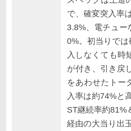
で、確変突入率
3.8%、電チュー
0%。初当りでは
入しなくても時短
が付き、引き戻し
をあわせたトータ
入率は約74%と
ST継続率約81
経由の大当り出玉A