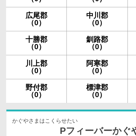
広尾郡
中川郡
（0）
（0）
十勝郡
釧路郡
（0）
（0）
川上郡
阿寒郡
（0）
（0）
野付郡
標津郡
（0）
（0）
かぐやさまはこくらせたい
Pフィーバーかぐや様は告