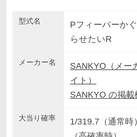
型式名
Pフィーバーか
らせたいR
メーカー名
SANKYO（メ
イト）
SANKYO の掲
大当り確率
1/319.7（通常時）
（高確率時）