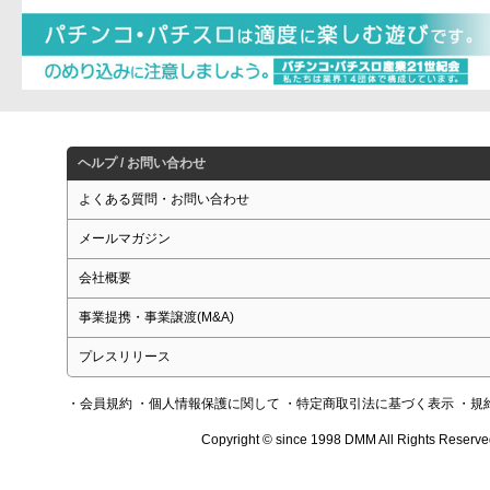
ヘルプ / お問い合わせ
よくある質問・お問い合わせ
メールマガジン
会社概要
事業提携・事業譲渡(M&A)
プレスリリース
・会員規約
・個人情報保護に関して
・特定商取引法に基づく表示
・規
Copyright © since 1998 DMM All Rights Reserve