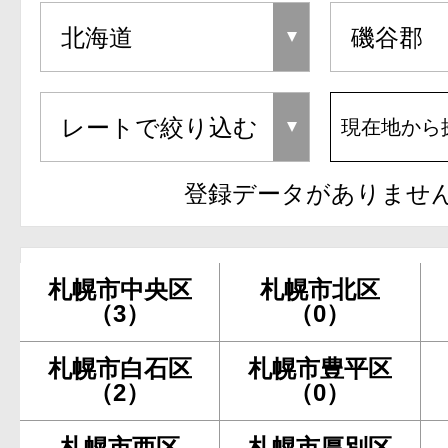
現在地から
登録データがありませ
札幌市中央区
札幌市北区
（3）
（0）
札幌市白石区
札幌市豊平区
（2）
（0）
札幌市西区
札幌市厚別区