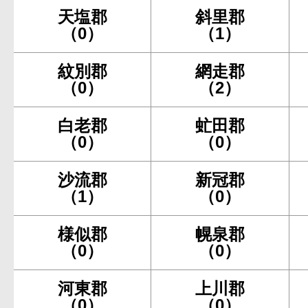
天塩郡
斜里郡
（0）
（1）
紋別郡
網走郡
（0）
（2）
白老郡
虻田郡
（0）
（0）
沙流郡
新冠郡
（1）
（0）
様似郡
幌泉郡
（0）
（0）
河東郡
上川郡
（0）
（0）