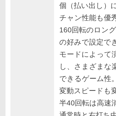
個（払い出し）
チャン性能も優秀
160回転のロン
の好みで設定で
モードによって
し、さまざまな
できるゲーム性
変動スピードも
半40回転は高速
通常時と右打ち