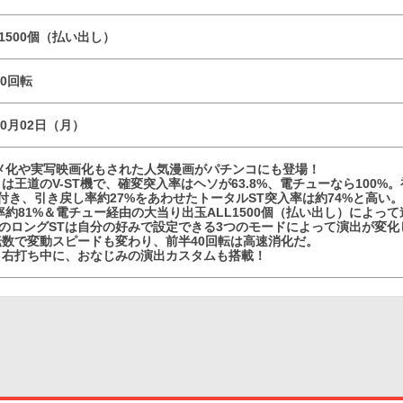
r1500個（払い出し）
60回転
10月02日（月）
ニメ化や実写映画化もされた人気漫画がパチンコにも登場！
は王道のV-ST機で、確変突入率はヘソが63.8%、電チューなら100%
付き、引き戻し率約27%をあわせたトータルST突入率は約74%と高い。
率約81%＆電チュー経由の大当り出玉ALL1500個（払い出し）によって
転のロングSTは自分の好みで設定できる3つのモードによって演出が変
転数で変動スピードも変わり、前半40回転は高速消化だ。
と右打ち中に、おなじみの演出カスタムも搭載！