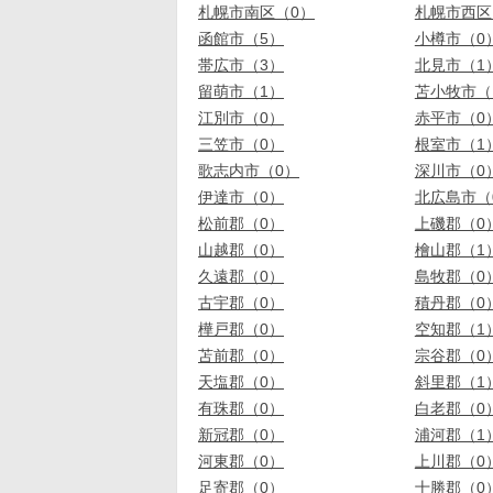
札幌市南区（0）
札幌市西区
函館市（5）
小樽市（0
帯広市（3）
北見市（1
留萌市（1）
苫小牧市（
江別市（0）
赤平市（0
三笠市（0）
根室市（1
歌志内市（0）
深川市（0
伊達市（0）
北広島市（
松前郡（0）
上磯郡（0
山越郡（0）
檜山郡（1
久遠郡（0）
島牧郡（0
古宇郡（0）
積丹郡（0
樺戸郡（0）
空知郡（1
苫前郡（0）
宗谷郡（0
天塩郡（0）
斜里郡（1
有珠郡（0）
白老郡（0
新冠郡（0）
浦河郡（1
河東郡（0）
上川郡（0
足寄郡（0）
十勝郡（0