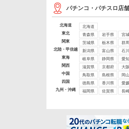
パチンコ・パチスロ店
北海道
北海道
東北
青森県
岩手県
宮
関東
茨城県
栃木県
群
北陸・甲信越
新潟県
富山県
石
東海
岐阜県
静岡県
愛
関西
滋賀県
京都府
大
中国
鳥取県
島根県
岡
四国
徳島県
香川県
愛
九州・沖縄
福岡県
佐賀県
長