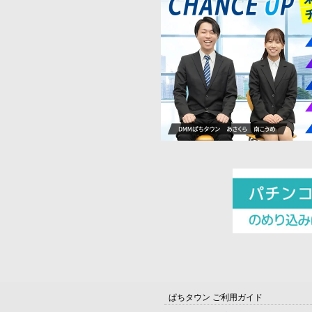
ぱちタウン ご利用ガイド