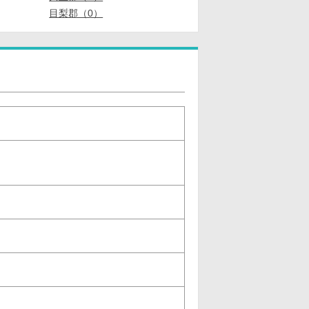
目梨郡（0）