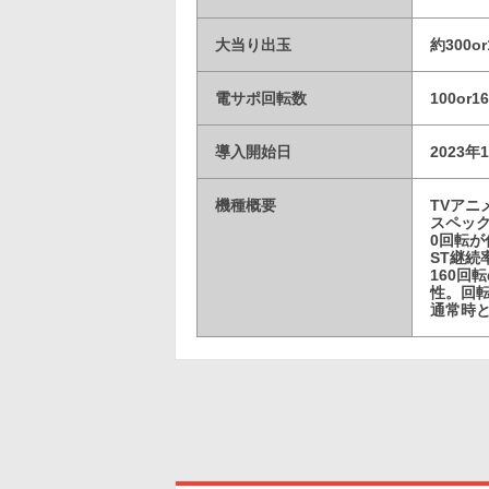
大当り出玉
約300o
電サポ回転数
100or1
導入開始日
2023年
機種概要
TVア
スペック
0回転が
ST継続
160回
性。回
通常時