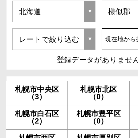
現在地から
登録データがありませ
札幌市中央区
札幌市北区
（3）
（0）
札幌市白石区
札幌市豊平区
（2）
（0）
札幌市西区
札幌市厚別区