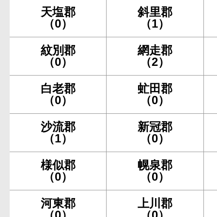
天塩郡
斜里郡
（0）
（1）
紋別郡
網走郡
（0）
（2）
白老郡
虻田郡
（0）
（0）
沙流郡
新冠郡
（1）
（0）
様似郡
幌泉郡
（0）
（0）
河東郡
上川郡
（0）
（0）