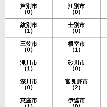
芦別市
江別市
（0）
（0）
紋別市
士別市
（1）
（0）
三笠市
根室市
（0）
（1）
滝川市
砂川市
（1）
（0）
深川市
富良野市
（0）
（2）
恵庭市
伊達市
（1）
（0）