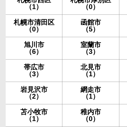
（1）
（0）
札幌市清田区
函館市
（0）
（5）
旭川市
室蘭市
（6）
（3）
帯広市
北見市
（3）
（1）
岩見沢市
網走市
（2）
（1）
苫小牧市
稚内市
（1）
（0）