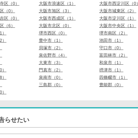
寺区（0）
大阪市浪速区（1）
大阪市西淀川区（0
区（0）
大阪市旭区（3）
大阪市城東区（2）
吉区（0）
大阪市西成区（1）
大阪市淀川区（1）
区（6）
大阪市北区（0）
大阪市中央区（1）
1）
堺市西区（0）
堺市南区（2）
2）
豊中市（1）
池田市（1）
）
貝塚市（2）
守口市（0）
）
泉佐野市（4）
富田林市（2）
）
大東市（3）
和泉市（1）
0）
門真市（2）
摂津市（1）
8）
泉南市（0）
四條畷市（1）
）
三島郡（0）
豊能郡（0）
0）
告らせたい