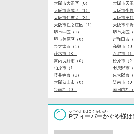
大阪市大正区（0）
大阪市天王
大阪市東成区（1）
大阪市生野
大阪市住吉区（3）
大阪市東住
大阪市住之江区（1）
大阪市平野
堺市中区（0）
堺市東区（
堺市美原区（0）
岸和田市（
泉大津市（1）
高槻市（0
茨木市（3）
八尾市（1
河内長野市（0）
松原市（2
柏原市（1）
羽曳野市（
藤井寺市（0）
東大阪市（
大阪狭山市（0）
阪南市（0
泉南郡（0）
南河内郡（
かぐやさまはこくらせたい
Pフィーバーかぐや様は