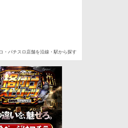
ンコ・パチスロ店舗を沿線・駅から探す