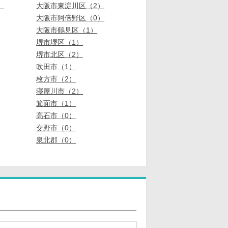
）
大阪市東淀川区（2）
大阪市阿倍野区（0）
大阪市鶴見区（1）
堺市堺区（1）
堺市北区（2）
吹田市（1）
枚方市（2）
寝屋川市（2）
箕面市（1）
高石市（0）
交野市（0）
泉北郡（0）