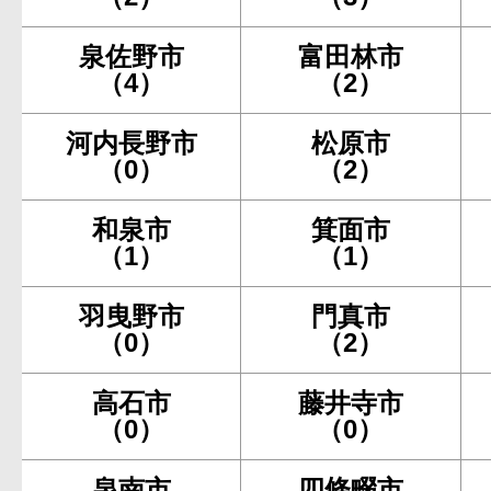
泉佐野市
富田林市
（4）
（2）
河内長野市
松原市
（0）
（2）
和泉市
箕面市
（1）
（1）
羽曳野市
門真市
（0）
（2）
高石市
藤井寺市
（0）
（0）
泉南市
四條畷市