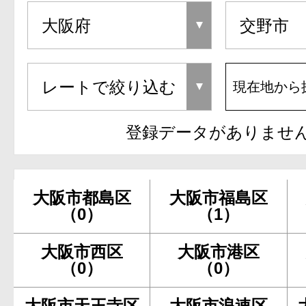
現在地から
登録データがありませ
大阪市都島区
大阪市福島区
（0）
（1）
大阪市西区
大阪市港区
（0）
（0）
大阪市天王寺区
大阪市浪速区