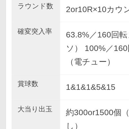
ラウンド数
2or10R×10カウ
確変突入率
63.8%／160回
ソ） 100%／16
（電チュー）
賞球数
1&1&1&5&15
大当り出玉
約300or1500
し）