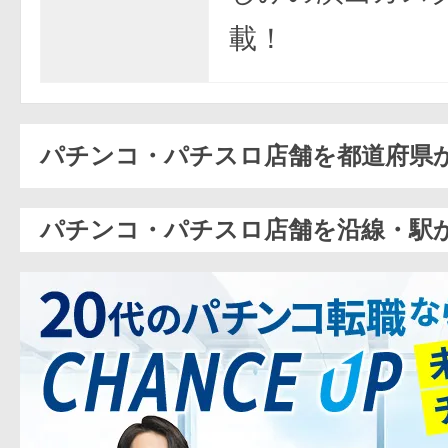
載！
パチンコ・パチスロ店舗を都道府県
パチンコ・パチスロ店舗を沿線・駅