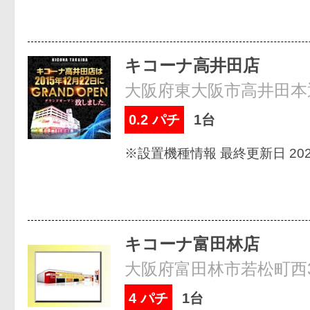
キコーナ高井田店
大阪府東大阪市高井田本通5
0.2 パチ
1台
※設置機種情報 最終更新日 2026
キコーナ富田林店
大阪府富田林市若松町西3-
4 パチ
1台