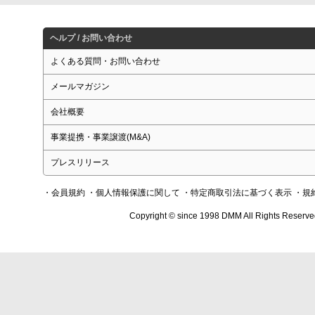
ヘルプ / お問い合わせ
よくある質問・お問い合わせ
メールマガジン
会社概要
事業提携・事業譲渡(M&A)
プレスリリース
・会員規約
・個人情報保護に関して
・特定商取引法に基づく表示
・規
Copyright © since 1998 DMM All Rights Reserve