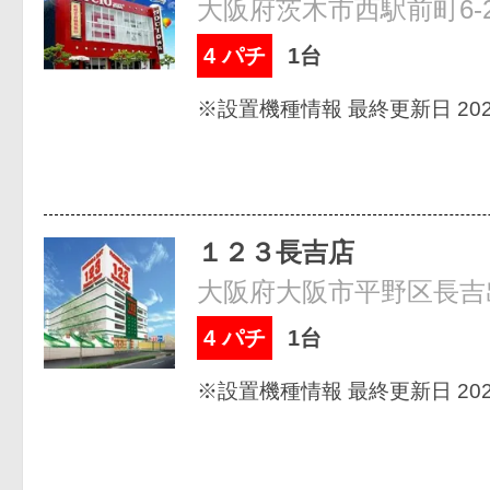
大阪府茨木市西駅前町6-2
4 パチ
1台
※設置機種情報 最終更新日 2026
１２３長吉店
大阪府大阪市平野区長吉出
4 パチ
1台
※設置機種情報 最終更新日 2026