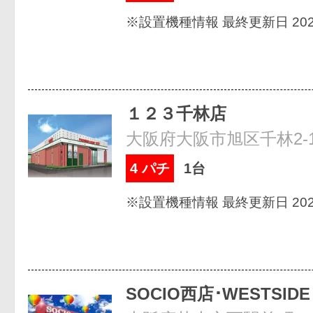
※設置機種情報 最終更新日 2026
１２３千林店
大阪府大阪市旭区千林2-13
4 パチ
1台
※設置機種情報 最終更新日 2026
SOCIO西店･WESTSIDE