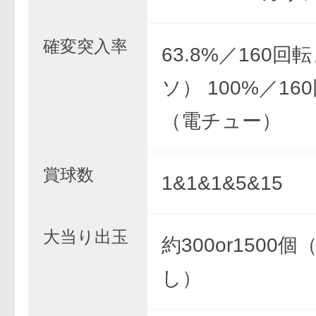
確変突入率
63.8%／160回
ソ） 100%／16
（電チュー）
賞球数
1&1&1&5&15
大当り出玉
約300or1500
し）