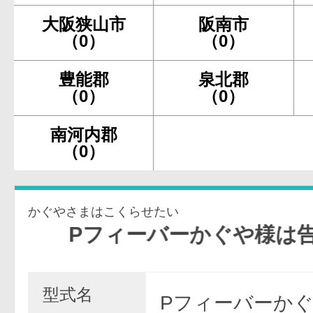
大阪狭山市
阪南市
（0）
（0）
豊能郡
泉北郡
（0）
（0）
南河内郡
（0）
かぐやさまはこくらせたい
ィーバーかぐや様は告らせたい
型式名
Pフィーバーか