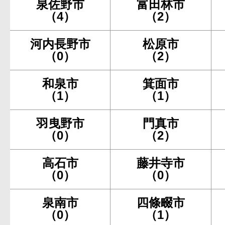
泉佐野市
富田林市
（4）
（2）
河内長野市
松原市
（0）
（2）
和泉市
箕面市
（1）
（1）
羽曳野市
門真市
（0）
（2）
高石市
藤井寺市
（0）
（0）
泉南市
四條畷市
（0）
（1）