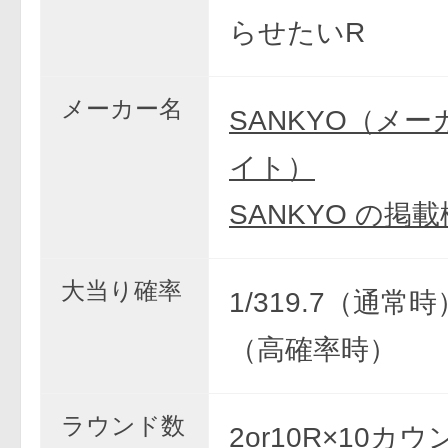
らせたいR
メーカー名
SANKYO（メ
イト）
SANKYO の掲
大当り確率
1/319.7（通常時）
（高確率時）
ラウンド数
2or10R×10カウ