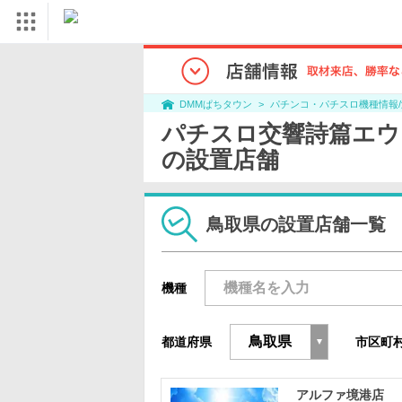
パチンコ・パチスロ機種情報
DMMぱちタウン
パチスロ交響詩篇エウレカセ
の設置店舗
鳥取県の設置店舗一覧
機種
都道府県
市区町
アルファ境港店