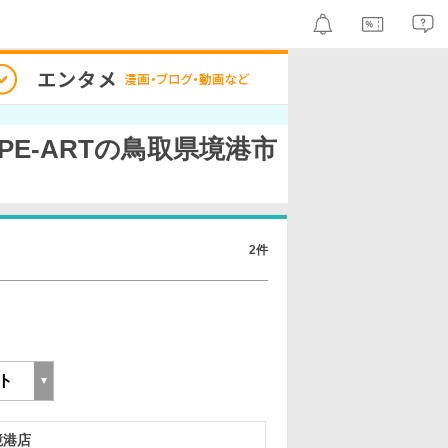
YPE-ARTの鳥取県境港市
2件
境港店