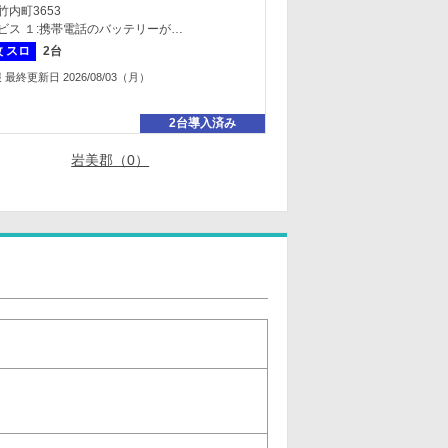
内町3653
ビス １:携帯電話のバッテリーが…
枚 スロ
2台
終更新日 2026/08/03（月）
2台導入済み
岩美郡（0）