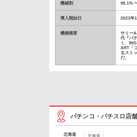
機械割
98.1%
導入開始日
2023年
機種概要
サミーA-
代『パチ
く、BI
ART「
るストッ
だ。
パチンコ・パチスロ店
北海道
北海道