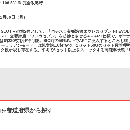
 〜 108.5% ※ 完全攻略時
11月06日（月）
SLOT＋の第2弾として、『パチスロ交響詩篇エウレカセブン HI-EVOLUT
スロ 交響詩篇エウレカセブン』を彷彿とさせるA＋ART仕様で、ボーナス
Gは約220枚を獲得可能。BIG時の50%以上でARTに突入するところも
コーラリアンモード」は純増約1.0枚/Gで、1セット50Gのセット数管
ク数示唆も存在する。平均で5セット以上をストックする高確率状態「H
舗を都道府県から探す