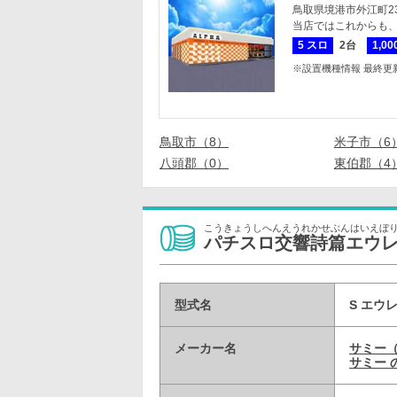
鳥取県境港市外江町23
当店ではこれからも
5 スロ
2台
1,0
※設置機種情報 最終更新日 
鳥取市（8）
米子市（6
八頭郡（0）
東伯郡（4
こうきょうしへんえうれかせぶんはいえぼり
パチスロ交響詩篇エウレカセブ
型式名
S エウレ
メーカー名
サミー
サミー 