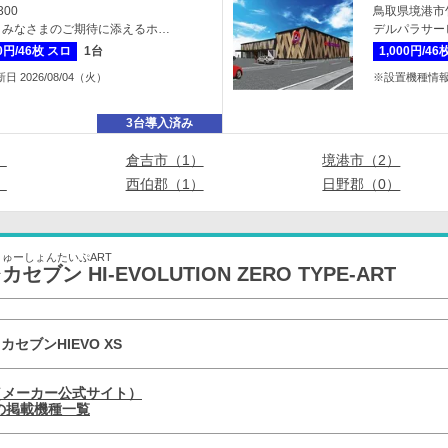
00
鳥取県境港市竹
、みなさまのご期待に添えるホ…
デルパラサー
00円/46枚 スロ
1台
1,000円/46
2026/08/04（火）
※設置機種情報 最
3台導入済み
）
倉吉市（1）
境港市（2）
）
西伯郡（1）
日野郡（0）
ゅーしょんたいぷART
ン HI-EVOLUTION ZERO TYPE-ART
カセブンHIEVO XS
（メーカー公式サイト）
の掲載機種一覧