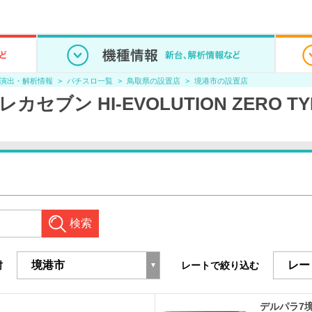
/演出・解析情報
パチスロ一覧
鳥取県の設置店
境港市の設置店
ブン HI-EVOLUTION ZERO T
検索
村
レートで絞り込む
デルパラ7