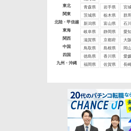
東北
青森県
岩手県
宮
関東
茨城県
栃木県
群
北陸・甲信越
新潟県
富山県
石
東海
岐阜県
静岡県
愛
関西
滋賀県
京都府
大
中国
鳥取県
島根県
岡
四国
徳島県
香川県
愛
九州・沖縄
福岡県
佐賀県
長