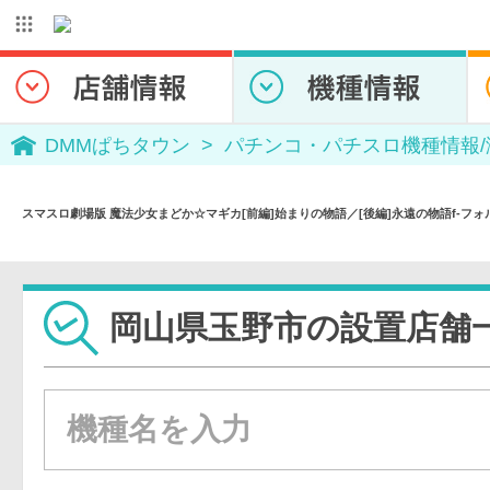
DMMぱちタウン
パチンコ・パチスロ機種情報
スマスロ劇場版 魔法少女まどか☆マギカ[前編]始まりの物語／[後編]永遠の物語f-フ
岡山県玉野市の設置店舗