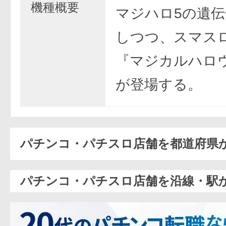
機種概要
マジハロ5の遺
しつつ、スマス
『マジカルハロ
が登場する。
パチンコ・パチスロ店舗を都道府県
パチンコ・パチスロ店舗を沿線・駅