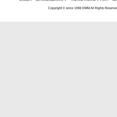
Copyright © since 1998 DMM All Rights Reserve