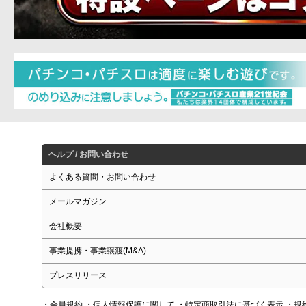
ヘルプ / お問い合わせ
よくある質問・お問い合わせ
メールマガジン
会社概要
事業提携・事業譲渡(M&A)
プレスリリース
・会員規約
・個人情報保護に関して
・特定商取引法に基づく表示
・規