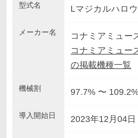
型式名
Lマジカルハロウ
メーカー名
コナミアミュー
コナミアミュー
の掲載機種一覧
機械割
97.7% 〜 109.2
導入開始日
2023年12月04