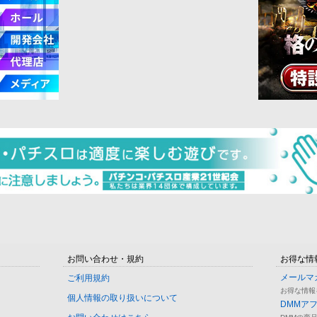
お問い合わせ・規約
お得な情
メールマ
ご利用規約
お得な情報
個人情報の取り扱いについて
DMMア