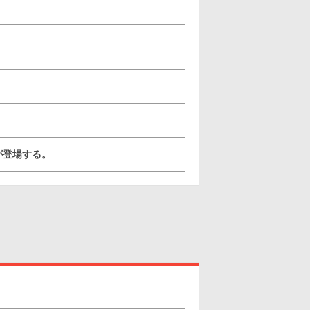
が登場する。