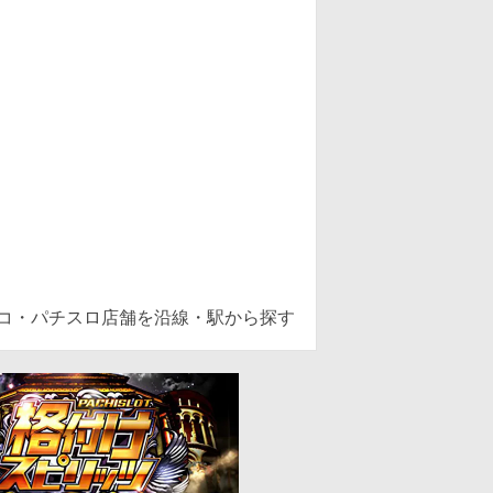
ンコ・パチスロ店舗を沿線・駅から探す