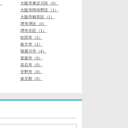
）
大阪市東淀川区（0）
大阪市阿倍野区（1）
大阪市鶴見区（1）
堺市堺区（0）
堺市北区（1）
吹田市（2）
枚方市（2）
寝屋川市（4）
箕面市（0）
高石市（0）
交野市（0）
泉北郡（0）