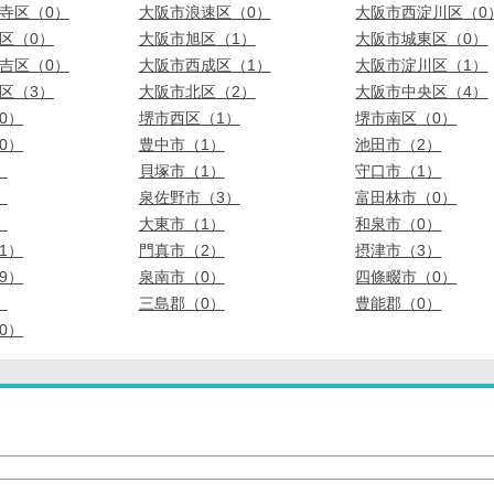
寺区（0）
大阪市浪速区（0）
大阪市西淀川区（0
区（0）
大阪市旭区（1）
大阪市城東区（0）
吉区（0）
大阪市西成区（1）
大阪市淀川区（1）
区（3）
大阪市北区（2）
大阪市中央区（4）
0）
堺市西区（1）
堺市南区（0）
0）
豊中市（1）
池田市（2）
）
貝塚市（1）
守口市（1）
）
泉佐野市（3）
富田林市（0）
）
大東市（1）
和泉市（0）
1）
門真市（2）
摂津市（3）
9）
泉南市（0）
四條畷市（0）
）
三島郡（0）
豊能郡（0）
0）