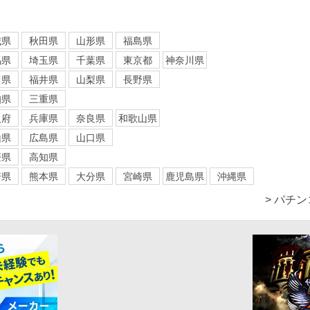
城県
秋田県
山形県
福島県
馬県
埼玉県
千葉県
東京都
神奈川県
川県
福井県
山梨県
長野県
知県
三重県
阪府
兵庫県
奈良県
和歌山県
山県
広島県
山口県
媛県
高知県
崎県
熊本県
大分県
宮崎県
鹿児島県
沖縄県
> パチ