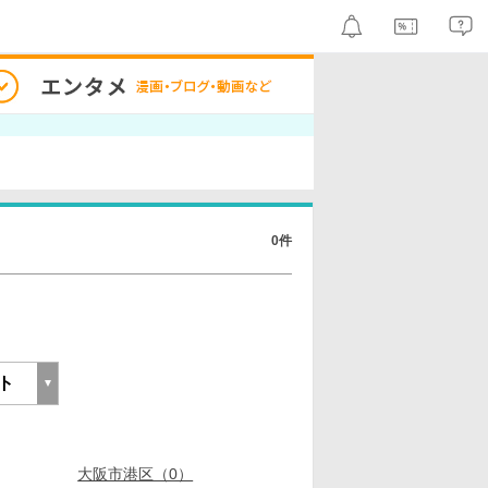
0件
大阪市港区（0）