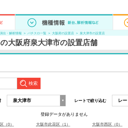
/演出・解析情報
パチスロ一覧
大阪府の設置店
泉大津市の設置店
の大阪府泉大津市の設置店舗
検索
村
レートで絞り込む
登録データがありません
区（0）
大阪市此花区（1）
大阪市西区（0）