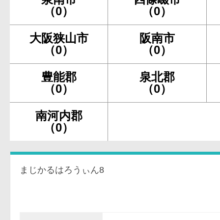
（0）
（0）
大阪狭山市
阪南市
（0）
（0）
豊能郡
泉北郡
（0）
（0）
南河内郡
（0）
まじかるはろうぃん8