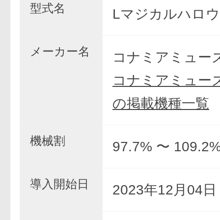
型式名
Lマジカルハロウ
メーカー名
コナミアミュー
コナミアミュー
の掲載機種一覧
機械割
97.7% 〜 109.2
導入開始日
2023年12月04