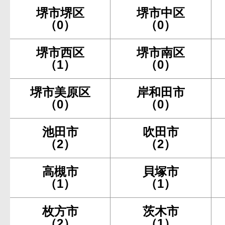
堺市堺区
堺市中区
（0）
（0）
堺市西区
堺市南区
（1）
（0）
堺市美原区
岸和田市
（0）
（0）
池田市
吹田市
（2）
（2）
高槻市
貝塚市
（1）
（1）
枚方市
茨木市
（2）
（1）