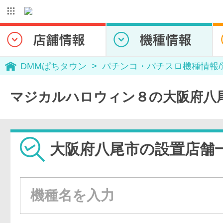
DMMぱちタウン
パチンコ・パチスロ機種情報
マジカルハロウィン８の大阪府八
大阪府八尾市の設置店舗