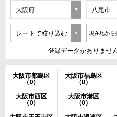
現在地から
登録データがありませ
大阪市都島区
大阪市福島区
（0）
（0）
大阪市西区
大阪市港区
（0）
（0）
大阪市天王寺区
大阪市浪速区