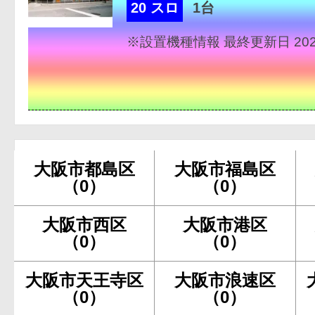
20 スロ
1台
※設置機種情報 最終更新日 2026
大阪市都島区
大阪市福島区
（0）
（0）
大阪市西区
大阪市港区
（0）
（0）
大阪市天王寺区
大阪市浪速区
（0）
（0）