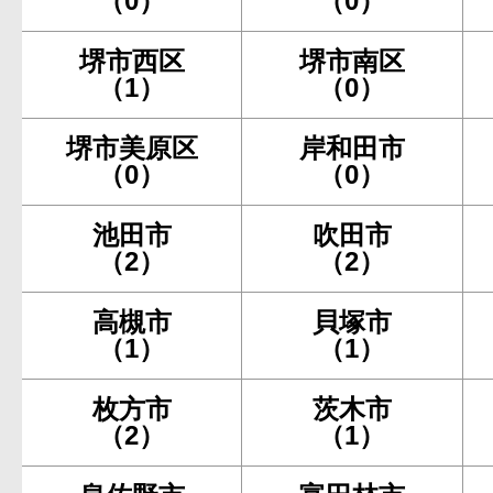
（0）
（0）
堺市西区
堺市南区
（1）
（0）
堺市美原区
岸和田市
（0）
（0）
池田市
吹田市
（2）
（2）
高槻市
貝塚市
（1）
（1）
枚方市
茨木市
（2）
（1）