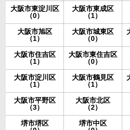
大阪市東淀川区
大阪市東成区
（0）
（1）
大阪市旭区
大阪市城東区
（1）
（0）
大阪市住吉区
大阪市東住吉区
（1）
（0）
大阪市淀川区
大阪市鶴見区
（1）
（1）
大阪市平野区
大阪市北区
（3）
（2）
堺市堺区
堺市中区