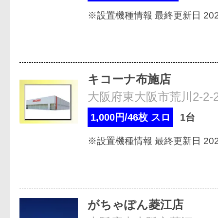
※設置機種情報 最終更新日 2026
キコーナ布施店
大阪府東大阪市荒川2-2-
1,000円/46枚 スロ
1台
※設置機種情報 最終更新日 2026
がちゃぽん菱江店