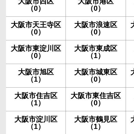
大阪市西区
大阪市港区
（0）
（0）
大阪市天王寺区
大阪市浪速区
（0）
（0）
大阪市東淀川区
大阪市東成区
（0）
（1）
大阪市旭区
大阪市城東区
（1）
（0）
大阪市住吉区
大阪市東住吉区
（1）
（0）
大阪市淀川区
大阪市鶴見区
（1）
（1）