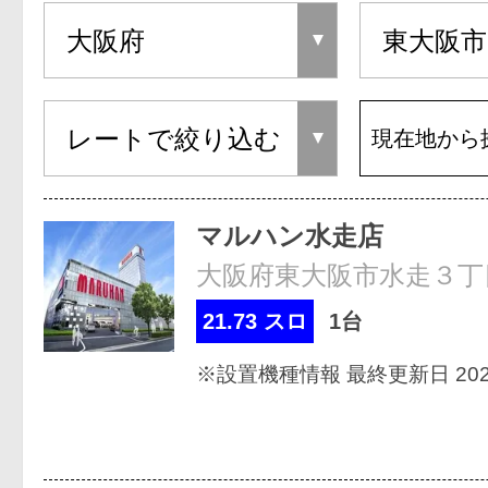
現在地から
マルハン水走店
大阪府東大阪市水走３丁
21.73 スロ
1台
※設置機種情報 最終更新日 2026