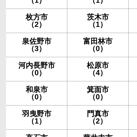
（1）
（1）
枚方市
茨木市
（2）
（1）
泉佐野市
富田林市
（3）
（0）
河内長野市
松原市
（0）
（4）
和泉市
箕面市
（0）
（0）
羽曳野市
門真市
（1）
（2）