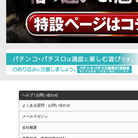
ヘルプ / お問い合わせ
よくある質問・お問い合わせ
メールマガジン
会社概要