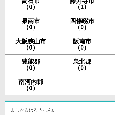
高石市
藤井寺市
（0）
（1）
泉南市
四條畷市
（0）
（0）
大阪狭山市
阪南市
（0）
（0）
豊能郡
泉北郡
（0）
（0）
南河内郡
（0）
まじかるはろうぃん8