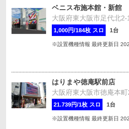
ベニス布施本館・新館
大阪府東大阪市足代北2-1
1,000円/184枚 スロ
1台
※設置機種情報 最終更新日 2026
はりまや徳庵駅前店
大阪府東大阪市徳庵本町2
21.739円/1枚 スロ
1台
※設置機種情報 最終更新日 2026