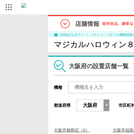
パチンコ・パチスロ機種情報
DMMぱちタウン
マジカルハロウィン８
大阪府の設置店舗一覧
機種
都道府県
市区町
大阪市都島区（0）
大阪市福島