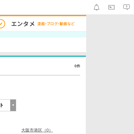
0件
大阪市港区（0）