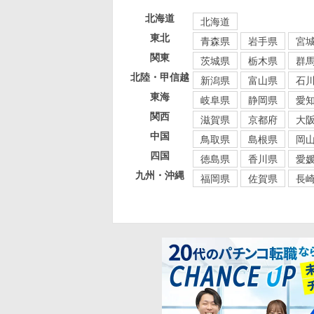
北海道
北海道
東北
青森県
岩手県
宮
関東
茨城県
栃木県
群
北陸・甲信越
新潟県
富山県
石
東海
岐阜県
静岡県
愛
関西
滋賀県
京都府
大
中国
鳥取県
島根県
岡
四国
徳島県
香川県
愛
九州・沖縄
福岡県
佐賀県
長