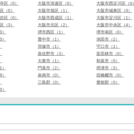
寺区（0）
大阪市浪速区（0）
大阪市西淀川区（0
区（0）
大阪市旭区（1）
大阪市城東区（0）
吉区（0）
大阪市西成区（1）
大阪市淀川区（1）
区（3）
大阪市北区（2）
大阪市中央区（4）
0）
堺市西区（1）
堺市南区（0）
0）
豊中市（1）
池田市（2）
）
貝塚市（1）
守口市（1）
）
泉佐野市（3）
富田林市（0）
）
大東市（1）
和泉市（0）
1）
門真市（2）
摂津市（3）
9）
泉南市（0）
四條畷市（0）
）
三島郡（0）
豊能郡（0）
0）