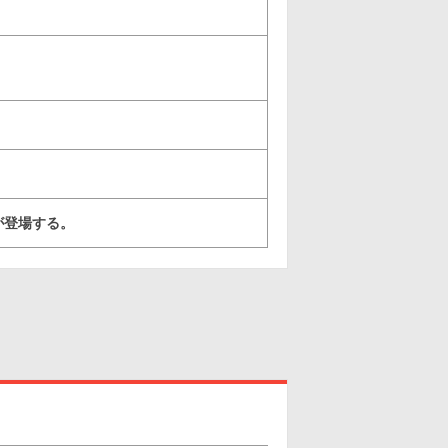
が登場する。