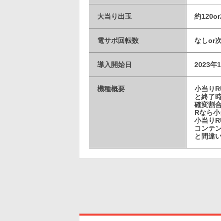
大当り出玉
約120o
電サポ回転数
なしor
導入開始日
2023年
機種概要
小当りR
と終了
確変割合
Rなら小
小当りR
コンテ
と間違