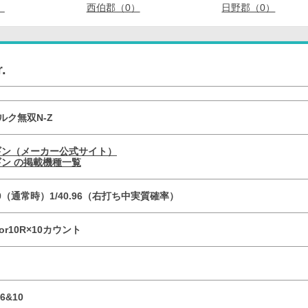
）
西伯郡（0）
日野郡（0）
.
ルク無双N-Z
ギン（メーカー公式サイト）
ン の掲載機種一覧
.80（通常時）1/40.96（右打ち中実質確率）
r8or10R×10カウント
6&10