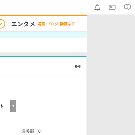
0件
岩美郡（0）