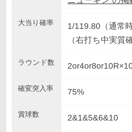
ニューギン の掲
大当り確率
1/119.80（通常時
（右打ち中実質
ラウンド数
2or4or8or10R
確変突入率
75%
賞球数
2&1&5&6&10