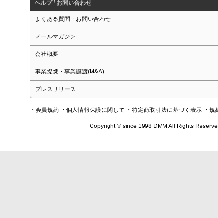
ヘルプ / お問い合わせ
よくある質問・お問い合わせ
メールマガジン
会社概要
事業提携・事業譲渡(M&A)
プレスリリース
・会員規約
・個人情報保護に関して
・特定商取引法に基づく表示
・規
Copyright © since 1998 DMM All Rights Reserve