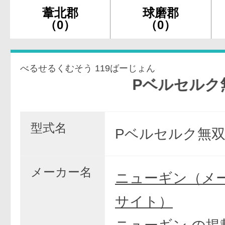
葦北郡
球磨郡
（0）
（0）
べるせるくむそう 119ばーじょん
Pベルセルク無双 11
型式名
Pベルセルク無双N
メーカー名
ニューギン（メ
サイト）