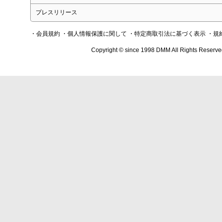
プレスリリース
・会員規約
・個人情報保護に関して
・特定商取引法に基づく表示
・規
Copyright © since 1998 DMM All Rights Reserve