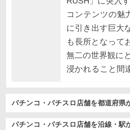
RUSH」に突入
コンテンツの魅
に引き出す巨大
も長所となって
無二の世界観に
浸かれること間
パチンコ・パチスロ店舗を都道府県
パチンコ・パチスロ店舗を沿線・駅