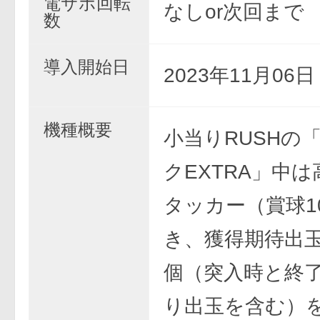
電サポ回転
なしor次回まで
数
導入開始日
2023年11月06
機種概要
小当りRUSHの
クEXTRA」中
タッカー（賞球1
き、獲得期待出玉
個（突入時と終
り出玉を含む）