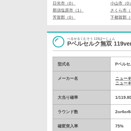
日光市（0）
小山市（0
那須塩原市（1）
さくら市（
芳賀郡（0）
下都賀郡（
べるせるくむそう 119ばーじょん
Pベルセルク無双 119ver
型式名
Pベルセ
メーカー名
ニュー
ニューギ
大当り確率
1/119
ラウンド数
2or4o
確変突入率
75%