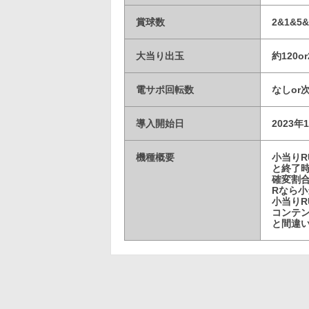
賞球数
2&1&5&
大当り出玉
約120o
電サポ回転数
なしor
導入開始日
2023年
機種概要
小当りR
と終了
確変割合
Rなら小
小当りR
コンテ
と間違