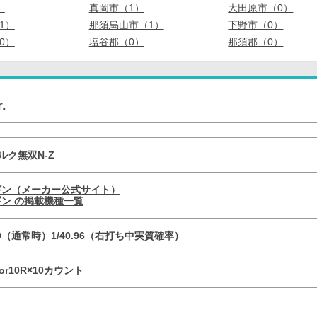
）
真岡市（1）
大田原市（0）
1）
那須烏山市（1）
下野市（0）
0）
塩谷郡（0）
那須郡（0）
.
ルク無双N-Z
ギン（メーカー公式サイト）
ン の掲載機種一覧
.80（通常時）1/40.96（右打ち中実質確率）
r8or10R×10カウント