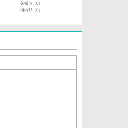
矢板市（0）
河内郡（0）