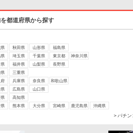
舗を都道府県から探す
城県
秋田県
山形県
福島県
馬県
埼玉県
千葉県
東京都
神奈川県
川県
福井県
山梨県
長野県
知県
三重県
阪府
兵庫県
奈良県
和歌山県
山県
広島県
山口県
媛県
高知県
崎県
熊本県
大分県
宮崎県
鹿児島県
沖縄県
> パチ