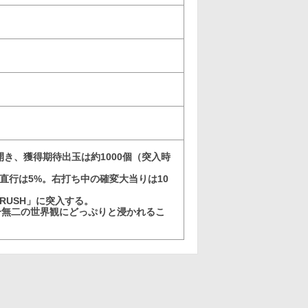
開き、獲得期待出玉は約1000個（突入時
直行は5%。右打ち中の確変大当りは10
RUSH」に突入する。
一無二の世界観にどっぷりと浸かれるこ