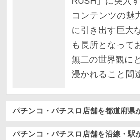
RUSH」に突入
コンテンツの魅
に引き出す巨大
も長所となって
無二の世界観に
浸かれること間
パチンコ・パチスロ店舗を都道府県
パチンコ・パチスロ店舗を沿線・駅