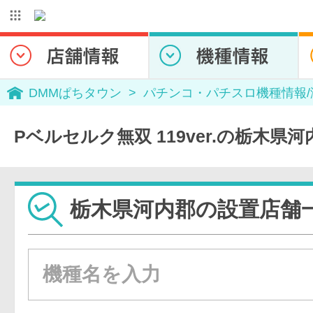
DMMぱちタウン
パチンコ・パチスロ機種情報
Pベルセルク無双 119ver.の栃木県
栃木県河内郡の設置店舗