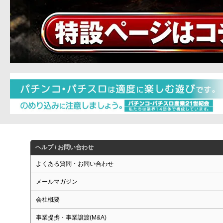
ヘルプ / お問い合わせ
よくある質問・お問い合わせ
メールマガジン
会社概要
事業提携・事業譲渡(M&A)