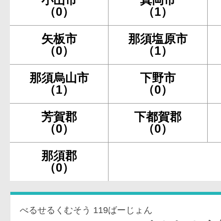
（0）
（1）
矢板市
那須塩原市
（0）
（1）
那須烏山市
下野市
（1）
（0）
芳賀郡
下都賀郡
（0）
（0）
那須郡
（0）
べるせるくむそう 119ばーじょん