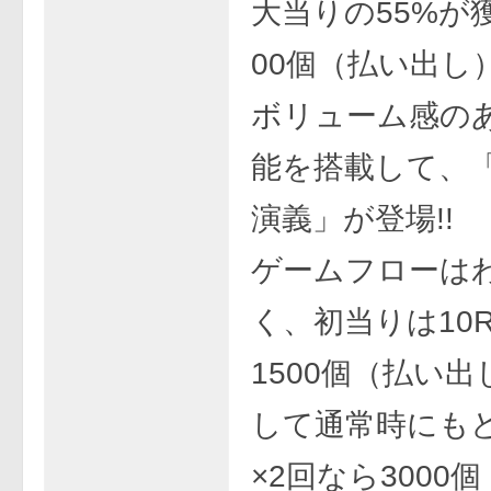
大当りの55%が
00個（払い出し
ボリューム感の
能を搭載して、「
演義」が登場!!
ゲームフローは
く、初当りは10
1500個（払い
して通常時にもど
×2回なら3000