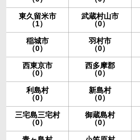
東久留米市
武蔵村山市
（1）
（0）
稲城市
羽村市
（0）
（0）
西東京市
西多摩郡
（0）
（0）
利島村
新島村
（0）
（0）
三宅島三宅村
御蔵島村
（0）
（0）
青ヶ島村
小笠原村