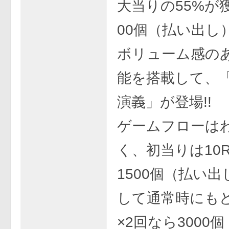
大当りの55%が
00個（払い出し
ボリューム感の
能を搭載して、「
演義」が登場!!
ゲームフローは
く、初当りは10
1500個（払い
して通常時にもど
×2回なら3000