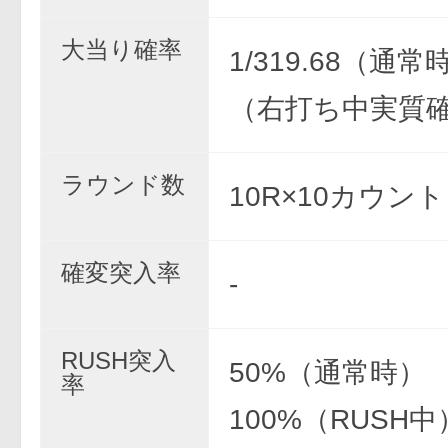
大当り確率
1/319.68（通常時
（右打ち中実質
ラウンド数
10R×10カウント
確変突入率
-
RUSH突入
50%（通常時）
率
100%（RUSH中