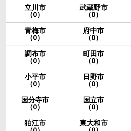
立川市
武蔵野市
（0）
（0）
青梅市
府中市
（0）
（0）
調布市
町田市
（0）
（0）
小平市
日野市
（0）
（0）
国分寺市
国立市
（0）
（0）
狛江市
東大和市
（0）
（0）