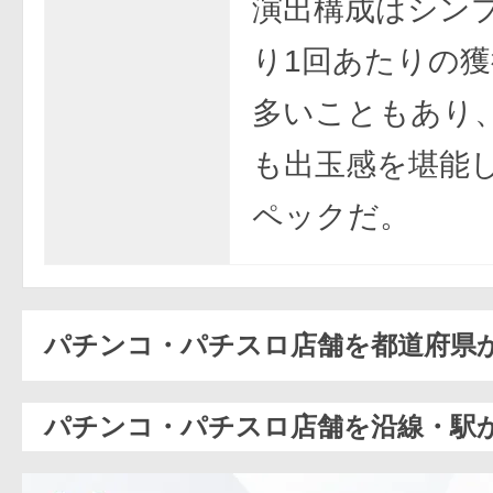
演出構成はシン
り1回あたりの
多いこともあり
も出玉感を堪能
ペックだ。
パチンコ・パチスロ店舗を都道府県
パチンコ・パチスロ店舗を沿線・駅