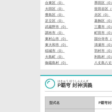
台東区（0）
墨田区（0
大田区（0）
世田谷区（
豊島区（0）
北区（0）
足立区（0）
葛飾区（0
武蔵野市（0）
三鷹市（0
調布市（0）
町田市（0
東村山市（0）
国分寺市（
東大和市（0）
清瀬市（0
稲城市（0）
羽村市（0
大島町（0）
利島村（0
御蔵島村（0）
八丈島八丈
はきゅう ほうしんえんぎ
P覇穹 封神演義
型式名
P覇穹封