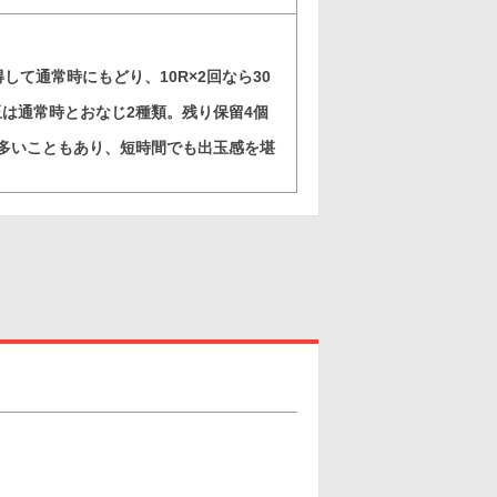
して通常時にもどり、10R×2回なら30
玉は通常時とおなじ2種類。残り保留4個
多いこともあり、短時間でも出玉感を堪