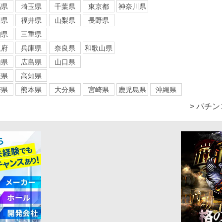
馬県
埼玉県
千葉県
東京都
神奈川県
川県
福井県
山梨県
長野県
知県
三重県
阪府
兵庫県
奈良県
和歌山県
山県
広島県
山口県
媛県
高知県
崎県
熊本県
大分県
宮崎県
鹿児島県
沖縄県
> パチ