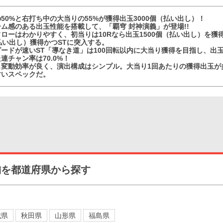
50%と右打ち中の大当りの55%が獲得出玉3000個（払い出し）！
ム感のある出玉性能を搭載して、「覇穹 封神演義」が登場!!
ローはわかりやすく、初当りは10Rなら出玉1500個（払い出し）を獲得
払い出し）獲得かつSTに突入する。
ードが速いST「導なき道」は100回転以内に大当り獲得を目指し、出
連チャン率は70.0%！
も変動効率が良く、演出構成はシンプル。大当り1回あたりの獲得出玉が
すいスペックだ。
舗を都道府県から探す
城県
秋田県
山形県
福島県