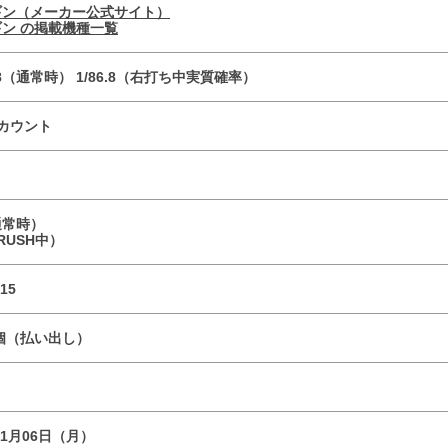
ギン（メーカー公式サイト）
ン の掲載機種一覧
.68（通常時） 1/86.8（右打ち中実質確率）
0カウント
通常時）
RUSH中）
15
0個（払い出し）
11月06日（月）