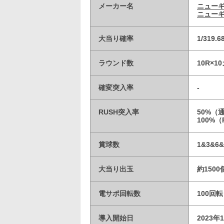
メーカー名
ニュー
ニューギ
大当り確率
1/319
ラウンド数
10R×1
確変突入率
-
RUSH突入率
50%（
100%（
賞球数
1&3&6&
大当り出玉
約150
電サポ回転数
100回転
導入開始日
2023年