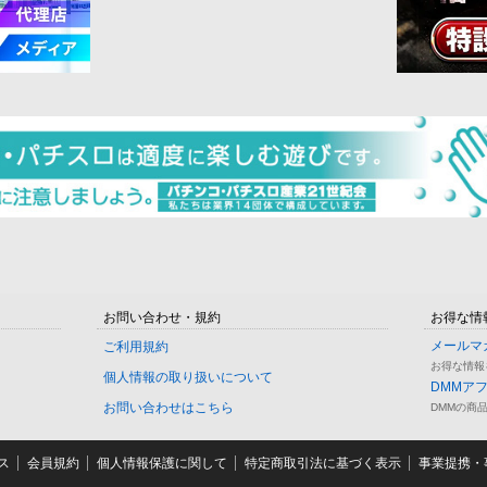
お問い合わせ・規約
お得な情
メールマ
ご利用規約
お得な情報
個人情報の取り扱いについて
DMMア
お問い合わせはこちら
DMMの商
ス
会員規約
個人情報保護に関して
特定商取引法に基づく表示
事業提携・事