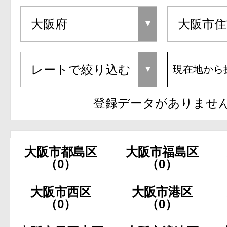
現在地から
登録データがありませ
大阪市都島区
大阪市福島区
（0）
（0）
大阪市西区
大阪市港区
（0）
（0）