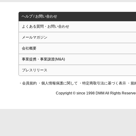
ヘルプ / お問い合わせ
よくある質問・お問い合わせ
メールマガジン
会社概要
事業提携・事業譲渡(M&A)
プレスリリース
・会員規約
・個人情報保護に関して
・特定商取引法に基づく表示
・規
Copyright © since 1998 DMM All Rights Reserve