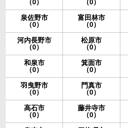
（0）
（0）
泉佐野市
富田林市
（0）
（0）
河内長野市
松原市
（0）
（0）
和泉市
箕面市
（0）
（0）
羽曳野市
門真市
（0）
（0）
高石市
藤井寺市
（0）
（0）