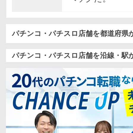
パチンコ・パチスロ店舗を都道府県
パチンコ・パチスロ店舗を沿線・駅