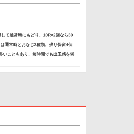
して通常時にもどり、10R×2回なら30
玉は通常時とおなじ2種類。残り保留4個
多いこともあり、短時間でも出玉感を堪