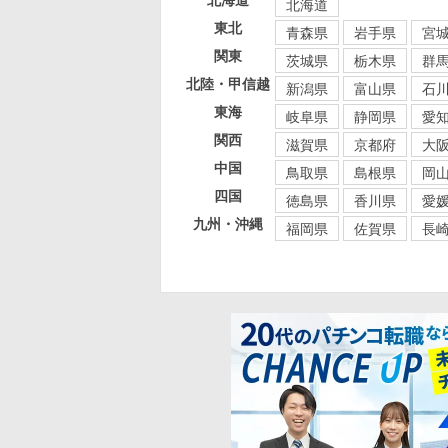
北海道
北海道
東北
青森県
岩手県
宮
関東
茨城県
栃木県
群
北陸・甲信越
新潟県
富山県
石
東海
岐阜県
静岡県
愛
関西
滋賀県
京都府
大
中国
鳥取県
島根県
岡
四国
徳島県
香川県
愛
九州・沖縄
福岡県
佐賀県
長