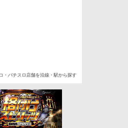
ンコ・パチスロ店舗を沿線・駅から探す