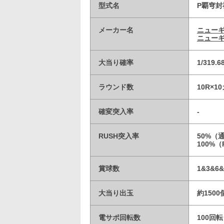
型式名
P覇穹封
メーカー名
ニュー
ニューギ
大当り確率
1/319
ラウンド数
10R×1
確変突入率
-
RUSH突入率
50%（
100%（
賞球数
1&3&6&
大当り出玉
約150
電サポ回転数
100回転