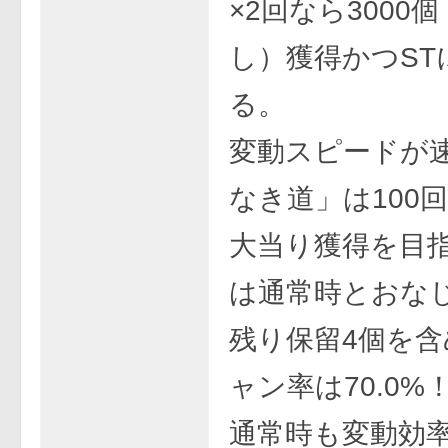
×2回なら3000
し）獲得かつST
る。
変動スピードが速
なき道」は100
大当り獲得を目
は通常時とおな
残り保留4個を
ャン率は70.0%
通常時も変動効