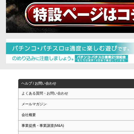
ヘルプ / お問い合わせ
よくある質問・お問い合わせ
メールマガジン
会社概要
事業提携・事業譲渡(M&A)