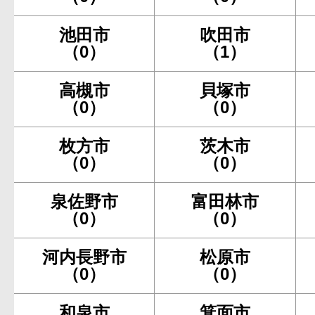
池田市
吹田市
（0）
（1）
高槻市
貝塚市
（0）
（0）
枚方市
茨木市
（0）
（0）
泉佐野市
富田林市
（0）
（0）
河内長野市
松原市
（0）
（0）
和泉市
箕面市