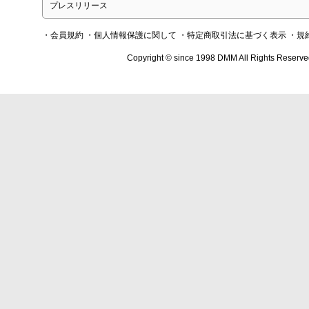
プレスリリース
・会員規約
・個人情報保護に関して
・特定商取引法に基づく表示
・規
Copyright © since 1998 DMM All Rights Reserve