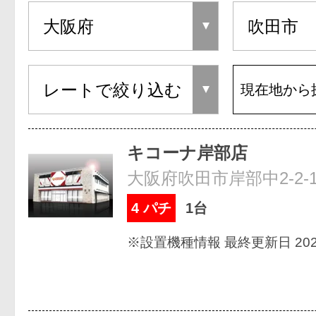
現在地から
キコーナ岸部店
大阪府吹田市岸部中2-2-1
4 パチ
1台
※設置機種情報 最終更新日 2026