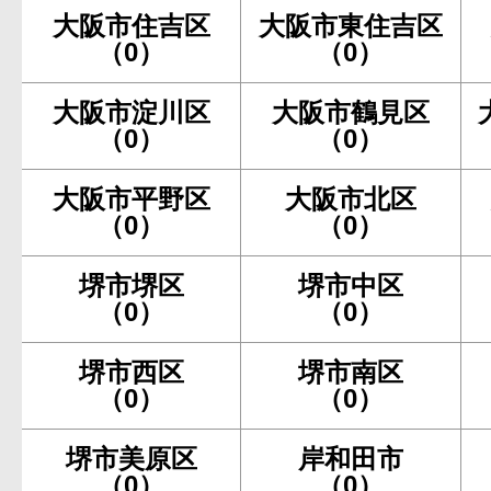
大阪市住吉区
大阪市東住吉区
（0）
（0）
大阪市淀川区
大阪市鶴見区
（0）
（0）
大阪市平野区
大阪市北区
（0）
（0）
堺市堺区
堺市中区
（0）
（0）
堺市西区
堺市南区
（0）
（0）
堺市美原区
岸和田市
（0）
（0）