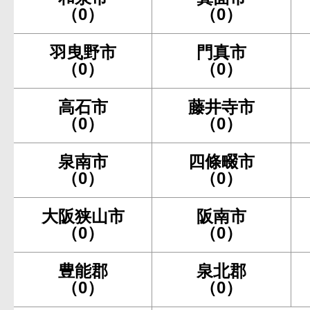
（0）
（0）
羽曳野市
門真市
（0）
（0）
高石市
藤井寺市
（0）
（0）
泉南市
四條畷市
（0）
（0）
大阪狭山市
阪南市
（0）
（0）
豊能郡
泉北郡
（0）
（0）