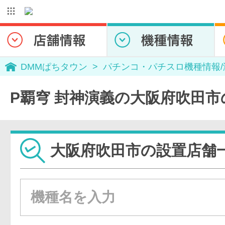
DMMぱちタウン
パチンコ・パチスロ機種情報
P覇穹 封神演義の大阪府吹田市
大阪府吹田市の設置店舗