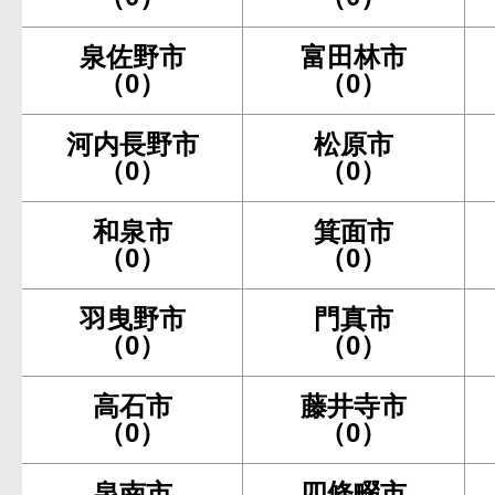
泉佐野市
富田林市
（0）
（0）
河内長野市
松原市
（0）
（0）
和泉市
箕面市
（0）
（0）
羽曳野市
門真市
（0）
（0）
高石市
藤井寺市
（0）
（0）
泉南市
四條畷市