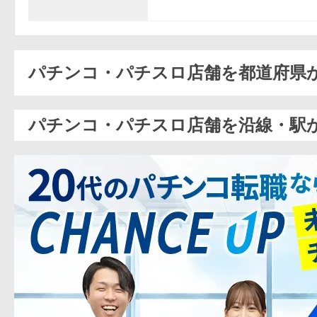
パチンコ・パチスロ店舗を都道府県
パチンコ・パチスロ店舗を沿線・駅