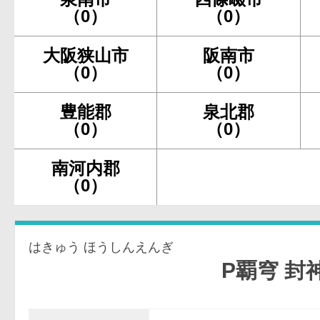
（0）
（0）
大阪狭山市
阪南市
（0）
（0）
豊能郡
泉北郡
（0）
（0）
南河内郡
（0）
はきゅう ほうしんえんぎ
P覇穹 封神演義