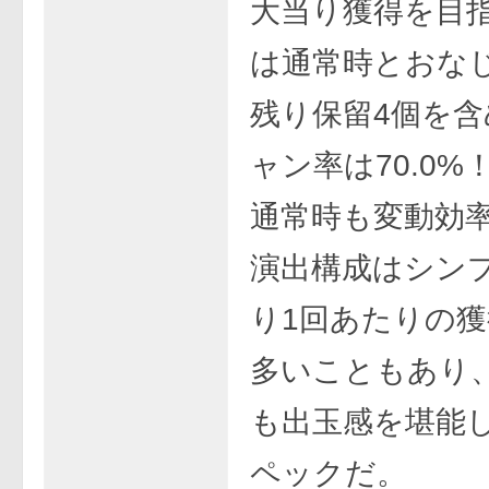
大当り獲得を目
は通常時とおな
残り保留4個を
ャン率は70.0%
通常時も変動効
演出構成はシン
り1回あたりの
多いこともあり
も出玉感を堪能
ペックだ。