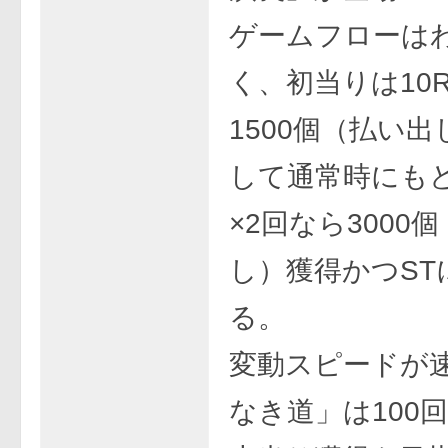
ゲームフローは
く、初当りは10
1500個（払い
して通常時にもど
×2回なら3000
し）獲得かつST
る。
変動スピードが速
なき道」は100