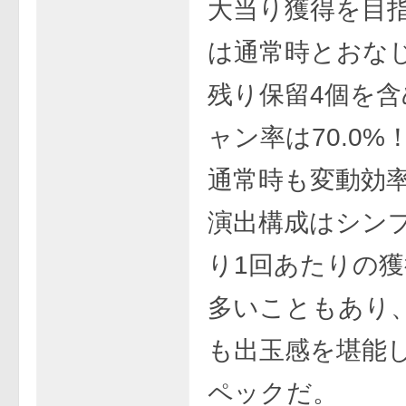
大当り獲得を目
は通常時とおな
残り保留4個を
ャン率は70.0%
通常時も変動効
演出構成はシン
り1回あたりの
多いこともあり
も出玉感を堪能
ペックだ。