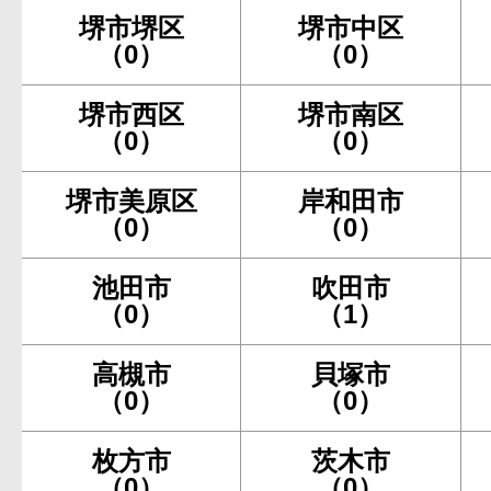
堺市堺区
堺市中区
（0）
（0）
堺市西区
堺市南区
（0）
（0）
堺市美原区
岸和田市
（0）
（0）
池田市
吹田市
（0）
（1）
高槻市
貝塚市
（0）
（0）
枚方市
茨木市
（0）
（0）