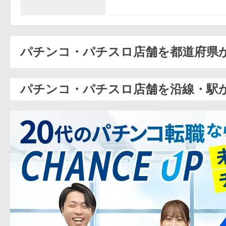
パチンコ・パチスロ店舗を都道府県
パチンコ・パチスロ店舗を沿線・駅