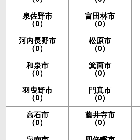
泉佐野市
富田林市
（0）
（0）
河内長野市
松原市
（0）
（0）
和泉市
箕面市
（0）
（0）
羽曳野市
門真市
（0）
（0）
高石市
藤井寺市
（0）
（0）
泉南市
四條畷市