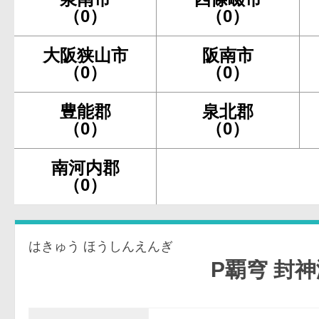
（0）
（0）
大阪狭山市
阪南市
（0）
（0）
豊能郡
泉北郡
（0）
（0）
南河内郡
（0）
はきゅう ほうしんえんぎ
P覇穹 封神演義