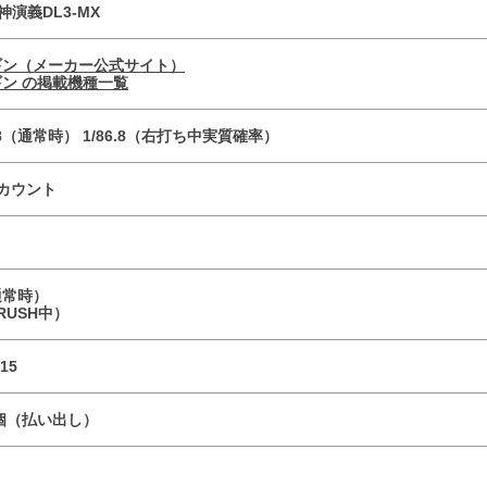
神演義DL3-MX
ギン（メーカー公式サイト）
ン の掲載機種一覧
.68（通常時） 1/86.8（右打ち中実質確率）
0カウント
通常時）
RUSH中）
15
0個（払い出し）