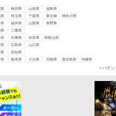
城県
秋田県
山形県
福島県
馬県
埼玉県
千葉県
東京都
神奈川県
川県
福井県
山梨県
長野県
知県
三重県
阪府
兵庫県
奈良県
和歌山県
山県
広島県
山口県
媛県
高知県
崎県
熊本県
大分県
宮崎県
鹿児島県
沖縄県
> パチ