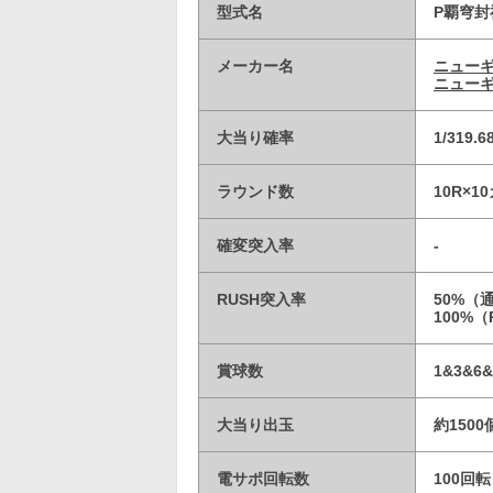
型式名
P覇穹封
メーカー名
ニュー
ニューギ
大当り確率
1/319
ラウンド数
10R×1
確変突入率
-
RUSH突入率
50%（
100%（
賞球数
1&3&6&
大当り出玉
約150
電サポ回転数
100回転