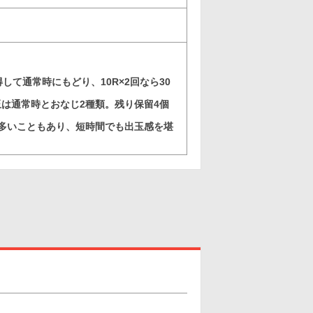
して通常時にもどり、10R×2回なら30
玉は通常時とおなじ2種類。残り保留4個
多いこともあり、短時間でも出玉感を堪