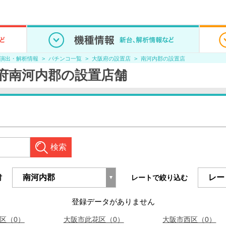
/演出・解析情報
パチンコ一覧
大阪府の設置店
南河内郡の設置店
阪府南河内郡の設置店舗
検索
村
レートで絞り込む
登録データがありません
区（0）
大阪市此花区（0）
大阪市西区（0）