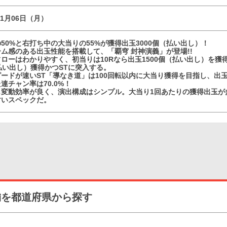
11月06日（月）
50%と右打ち中の大当りの55%が獲得出玉3000個（払い出し）！
ム感のある出玉性能を搭載して、「覇穹 封神演義」が登場!!
ローはわかりやすく、初当りは10Rなら出玉1500個（払い出し）を獲得
払い出し）獲得かつSTに突入する。
ードが速いST「導なき道」は100回転以内に大当り獲得を目指し、出
連チャン率は70.0%！
も変動効率が良く、演出構成はシンプル。大当り1回あたりの獲得出玉が
すいスペックだ。
舗を都道府県から探す