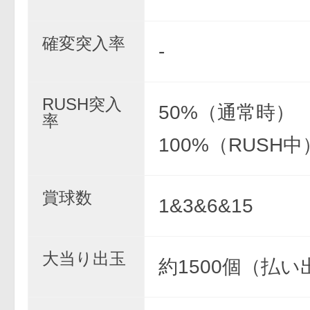
確変突入率
-
RUSH突入
50%（通常時）
率
100%（RUSH中
賞球数
1&3&6&15
大当り出玉
約1500個（払い