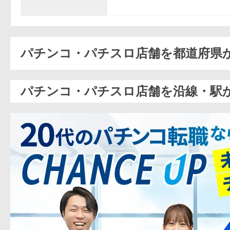
パチンコ・パチスロ店舗を都道府県
パチンコ・パチスロ店舗を沿線・駅