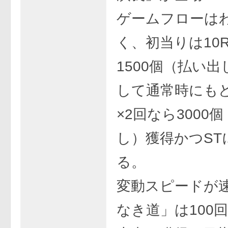
ゲームフローは
く、初当りは10
1500個（払い
して通常時にもど
×2回なら3000
し）獲得かつST
る。
変動スピードが速
なき道」は100