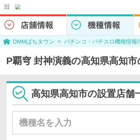
DMMぱちタウン
パチンコ・パチスロ機種情報
P覇穹 封神演義の高知県高知市
高知県高知市の設置店舗