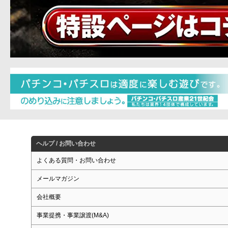
ヘルプ / お問い合わせ
よくある質問・お問い合わせ
メールマガジン
会社概要
事業提携・事業譲渡(M&A)