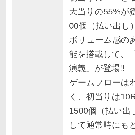
大当りの55%が
00個（払い出し
ボリューム感の
能を搭載して、「
演義」が登場!!
ゲームフローは
く、初当りは10
1500個（払い
して通常時にもど