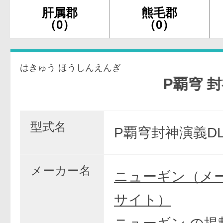
肝属郡
熊毛郡
（0）
（0）
はきゅう ほうしんえんぎ
P覇穹 封神演
型式名
P覇穹封神演義DL
メーカー名
ニューギン（メ
サイト）