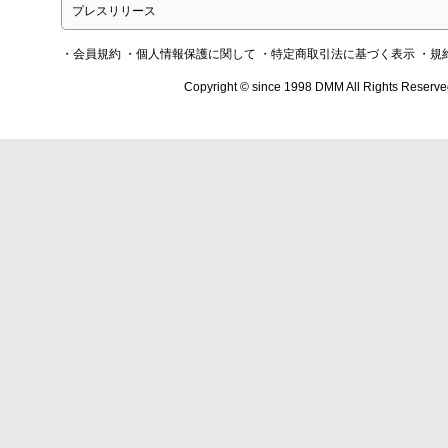
プレスリリース
・会員規約
・個人情報保護に関して
・特定商取引法に基づく表示
・規
Copyright © since 1998 DMM All Rights Reserve