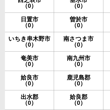
（0）
（0）
日置市
曽於市
（0）
（0）
いちき串木野市
南さつま市
（0）
（0）
奄美市
南九州市
（0）
（0）
姶良市
鹿児島郡
（0）
（0）
出水郡
姶良郡
（0）
（0）