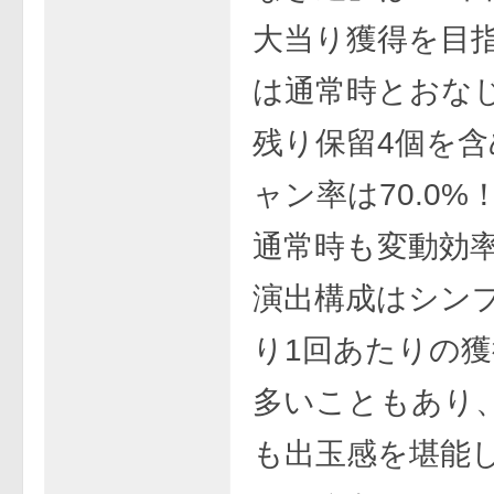
大当り獲得を目
は通常時とおな
残り保留4個を
ャン率は70.0%
通常時も変動効
演出構成はシン
り1回あたりの
多いこともあり
も出玉感を堪能