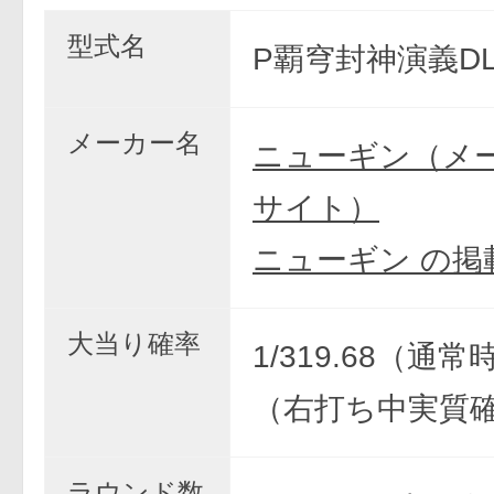
型式名
P覇穹封神演義DL
メーカー名
ニューギン（メ
サイト）
ニューギン の掲
大当り確率
1/319.68（通常時
（右打ち中実質
ラウンド数