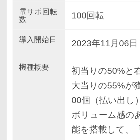
電サポ回転
100回転
数
導入開始日
2023年11月06
機種概要
初当りの50%と
大当りの55%が
00個（払い出し
ボリューム感の
能を搭載して、「