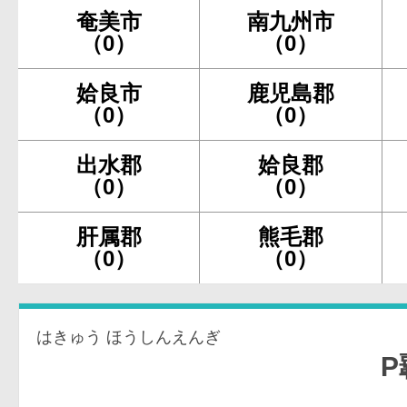
奄美市
南九州市
（0）
（0）
姶良市
鹿児島郡
（0）
（0）
出水郡
姶良郡
（0）
（0）
肝属郡
熊毛郡
（0）
（0）
はきゅう ほうしんえんぎ
P覇穹 