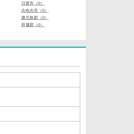
日置市（0）
志布志市（0）
鹿児島郡（0）
肝属郡（0）