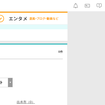
0件
出水市（0）