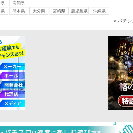
媛県
高知県
崎県
熊本県
大分県
宮崎県
鹿児島県
沖縄県
> パチ