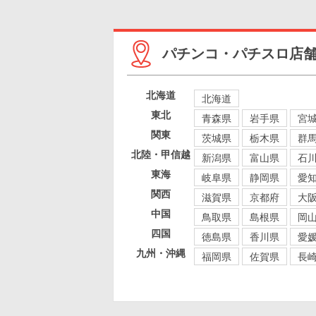
パチンコ・パチスロ店
北海道
北海道
東北
青森県
岩手県
宮
関東
茨城県
栃木県
群
北陸・甲信越
新潟県
富山県
石
東海
岐阜県
静岡県
愛
関西
滋賀県
京都府
大
中国
鳥取県
島根県
岡
四国
徳島県
香川県
愛
九州・沖縄
福岡県
佐賀県
長