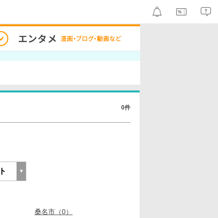
0件
桑名市（0）