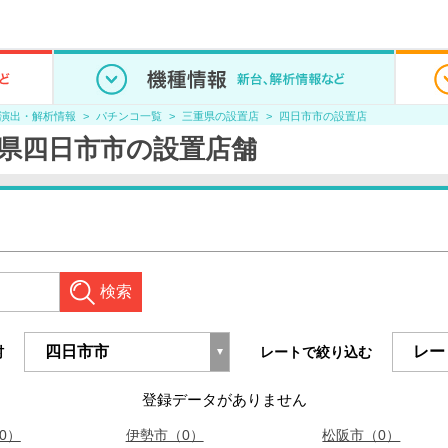
/演出・解析情報
パチンコ一覧
三重県の設置店
四日市市の設置店
重県四日市市の設置店舗
検索
村
レートで絞り込む
登録データがありません
0）
伊勢市（0）
松阪市（0）