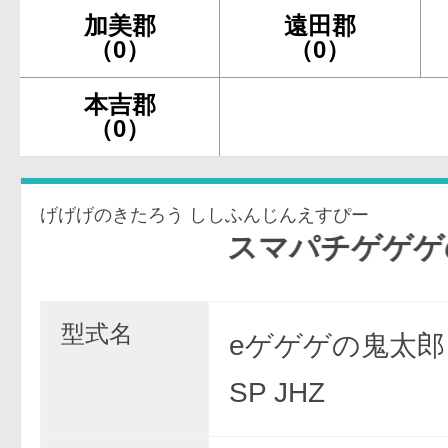
加美郡
遠田郡
（0）
（0）
本吉郡
（0）
げげげのきたろう ししふんじんえすぴー
スマパチゲゲゲの鬼太郎
型式名
eゲゲゲの鬼太郎
SP JHZ