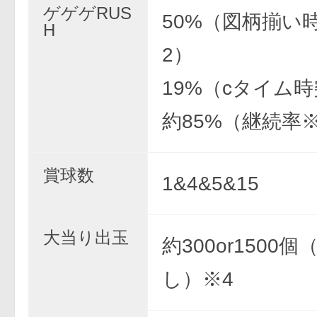
ゲゲゲRUS
50%（図柄揃い
H
2）
19%（cタイム
約85%（継続率
賞球数
1&4&5&15
大当り出玉
約300or1500
し）※4