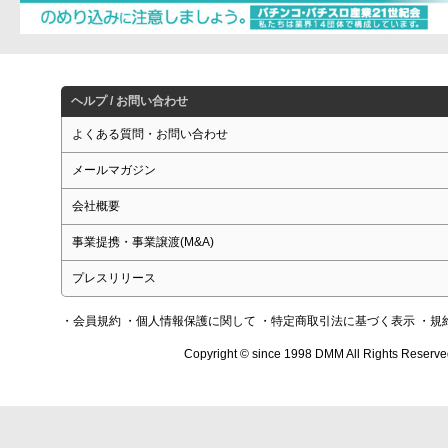
ヘルプ / お問い合わせ
よくある質問・お問い合わせ
メールマガジン
会社概要
事業提携・事業譲渡(M&A)
プレスリリース
・会員規約
・個人情報保護に関して
・特定商取引法に基づく表示
・規
Copyright © since 1998 DMM All Rights Reserve