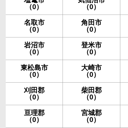
（0）
（0）
名取市
角田市
（0）
（0）
岩沼市
登米市
（0）
（0）
東松島市
大崎市
（0）
（0）
刈田郡
柴田郡
（0）
（0）
亘理郡
宮城郡
（0）
（0）