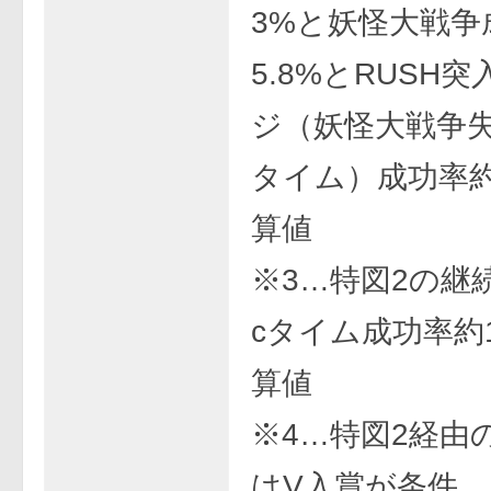
3%と妖怪大戦争
5.8%とRUSH
ジ（妖怪大戦争失
タイム）成功率約
算値
※3…特図2の継
cタイム成功率約
算値
※4…特図2経由の
はV入賞が条件