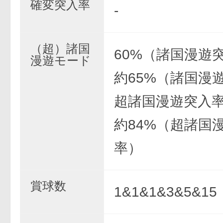
確変突入率
-
（超）諸国
60%（諸国漫遊
漫遊モード
約65%（諸国漫
超諸国漫遊突入
約84%（超諸国
率）
賞球数
1&1&1&3&5&15