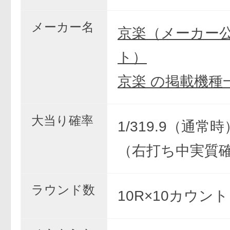
メーカー名
京楽（メーカー
ト）
京楽 の掲載機種
大当り確率
1/319.9（通常時）
（右打ち中実質
ラウンド数
10R×10カウント