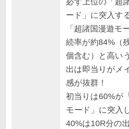
必ず上位の「超
ード」に突入す
「超諸国漫遊モ
続率が約84%（
個含む）と高い
出は即当りがメ
感が抜群！
初当りは60%が
モード」に突入
40%は10R分の