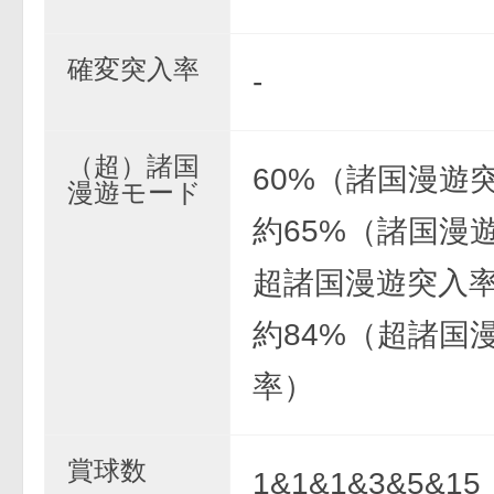
確変突入率
-
（超）諸国
60%（諸国漫遊
漫遊モード
約65%（諸国漫
超諸国漫遊突入
約84%（超諸国
率）
賞球数
1&1&1&3&5&15