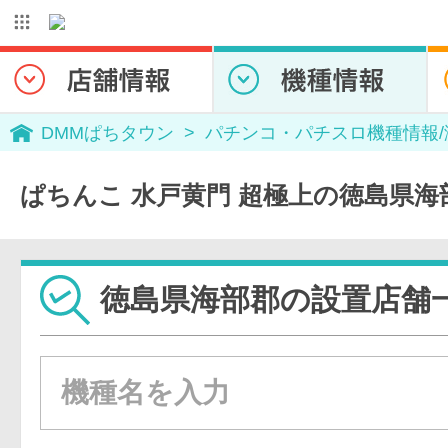
DMMぱちタウン
パチンコ・パチスロ機種情報
ぱちんこ 水戸黄門 超極上の徳島県
徳島県海部郡の設置店舗