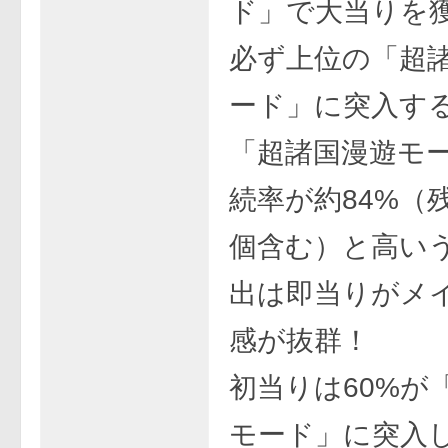
ド」で大当りを
必ず上位の「超
ード」に突入す
「超諸国漫遊モ
続率が約84%（
個含む）と高い
出は即当りがメ
感が抜群！
初当りは60%が
モード」に突入