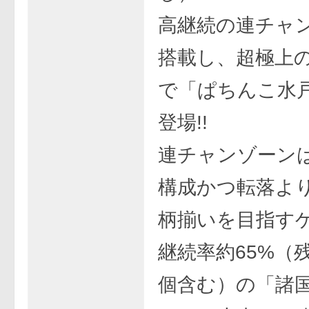
高継続の連チャ
搭載し、超極上
で「ぱちんこ水
登場!!
連チャンゾーン
構成かつ転落よ
柄揃いを目指す
継続率約65%（
個含む）の「諸