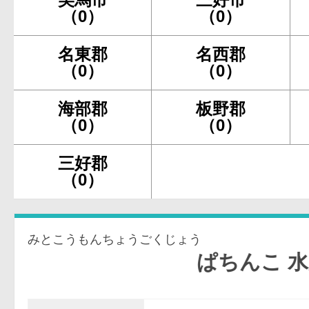
（0）
（0）
名東郡
名西郡
（0）
（0）
海部郡
板野郡
（0）
（0）
三好郡
（0）
みとこうもんちょうごくじょう
ぱちんこ 水戸黄門