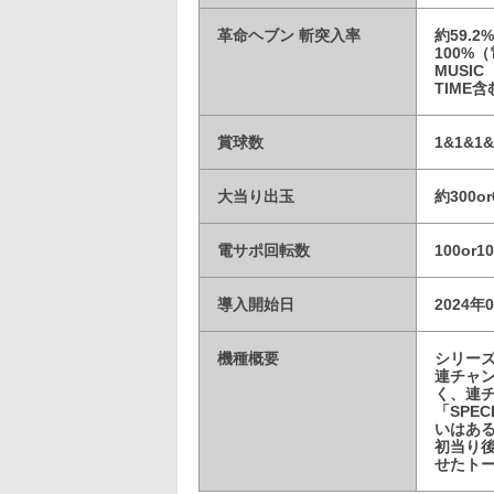
革命ヘブン 斬突入率
約59.
100%（
MUSIC
TIME含
賞球数
1&1&1&
大当り出玉
約300o
電サポ回転数
100or1
導入開始日
2024年
機種概要
シリーズ
連チャン
く、連チ
「SPE
いはあ
初当り後
せたトー