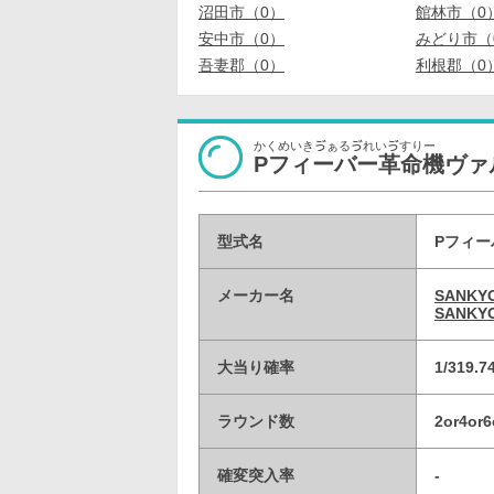
沼田市（0）
館林市（0
安中市（0）
みどり市（
吾妻郡（0）
利根郡（0
かくめいきゔぁるゔれいゔすりー
Pフィーバー革命機ヴァ
型式名
Pフィー
メーカー名
SANK
SANK
大当り確率
1/319
ラウンド数
2or4o
確変突入率
-