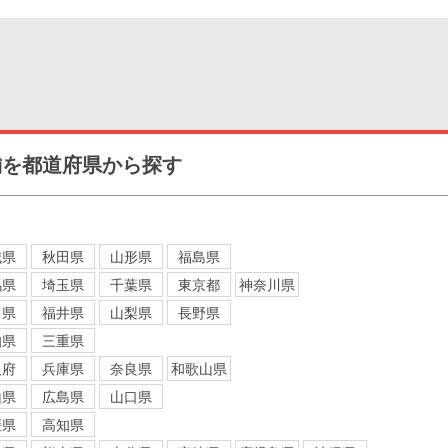
舗を都道府県から探す
城県
秋田県
山形県
福島県
馬県
埼玉県
千葉県
東京都
神奈川県
川県
福井県
山梨県
長野県
知県
三重県
阪府
兵庫県
奈良県
和歌山県
山県
広島県
山口県
媛県
高知県