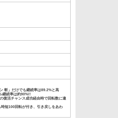
ン 斬」だけでも継続率は89.2%と高
ル継続率は約90%!!
終了後の復活チャンス成功経由時で回転数に違
も時短100回転が付き、引き戻しをあわ