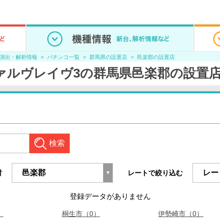
/演出・解析情報
パチンコ一覧
群馬県の設置店
邑楽郡の設置店
ァルヴレイヴ3の群馬県邑楽郡の設置
検索
村
レートで絞り込む
登録データがありません
）
桐生市（0）
伊勢崎市（0）