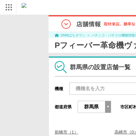
パチンコ・パチスロ機種情報
DMMぱちタウン
Pフィーバー革命機ヴ
群馬県の設置店舗一覧
機種
都道府県
市区町
前橋市（1）
高崎市（0