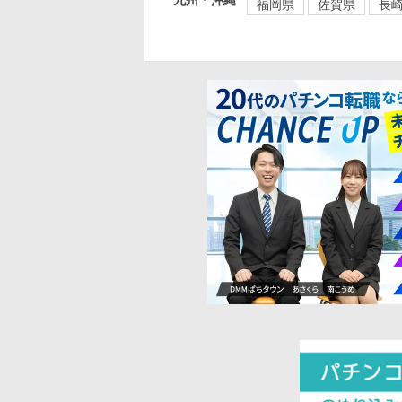
九州・沖縄
福岡県
佐賀県
長