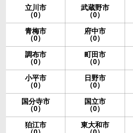
立川市
武蔵野市
（0）
（0）
青梅市
府中市
（0）
（0）
調布市
町田市
（0）
（0）
小平市
日野市
（0）
（0）
国分寺市
国立市
（0）
（0）
狛江市
東大和市
（0）
（0）