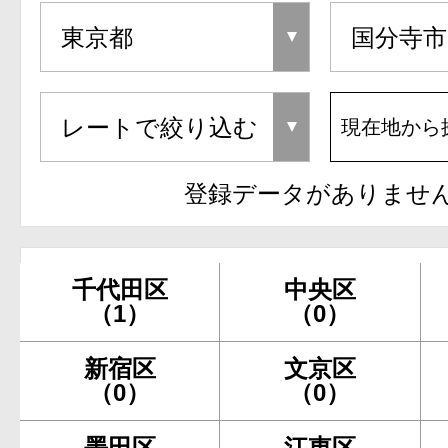
現在地から
登録データがありませ
千代田区
中央区
（1）
（0）
新宿区
文京区
（0）
（0）
墨田区
江東区