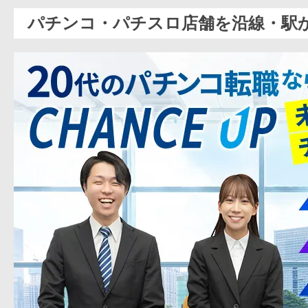
パチンコ・パチスロ店舗を沿線・駅