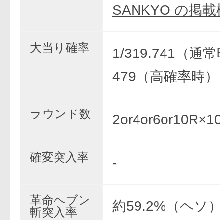
SANKYO の掲
大当り確率
1/319.741（通常
479（高確率時）
ラウンド数
2or4or6or10R
確変突入率
-
革命ヘブン
約59.2%（ヘソ
斬突入率