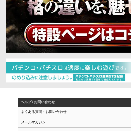
ヘルプ / お問い合わせ
よくある質問・お問い合わせ
メールマガジン