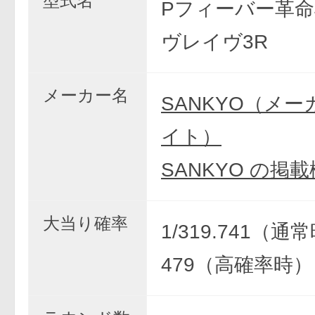
型式名
Pフィーバー革
ヴレイヴ3R
メーカー名
SANKYO（メ
イト）
SANKYO の掲
大当り確率
1/319.741（通常
479（高確率時）