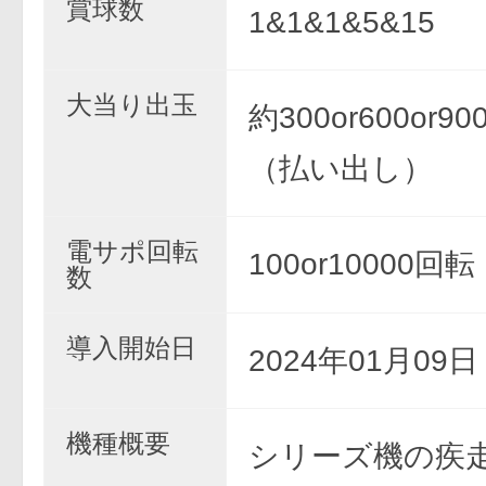
賞球数
1&1&1&5&15
大当り出玉
約300or600or90
（払い出し）
電サポ回転
100or10000回転
数
導入開始日
2024年01月09
機種概要
シリーズ機の疾