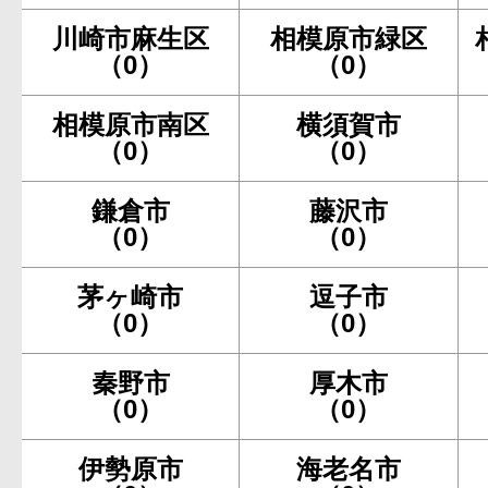
川崎市麻生区
相模原市緑区
（0）
（0）
相模原市南区
横須賀市
（0）
（0）
鎌倉市
藤沢市
（0）
（0）
茅ヶ崎市
逗子市
（0）
（0）
秦野市
厚木市
（0）
（0）
伊勢原市
海老名市