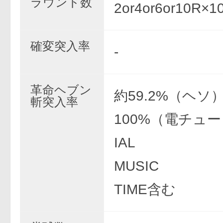
ラウンド数
2or4or6or10R
確変突入率
-
革命ヘブン
約59.2%（ヘソ
斬突入率
100%（電チュー
IAL
MUSIC
TIME含む