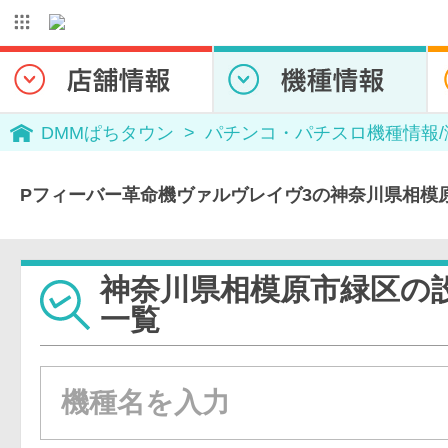
DMMぱちタウン
パチンコ・パチスロ機種情報
Pフィーバー革命機ヴァルヴレイヴ3の神奈川県相模
神奈川県相模原市緑区の
一覧