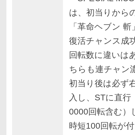
は、初当りから
「革命ヘブン 斬
復活チャンス成
回転数に違いは
ちらも連チャン
初当り後は必ず
入し、STに直行
0000回転含む
時短100回転が