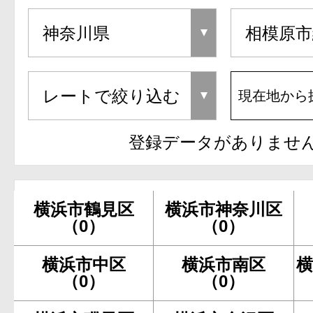
現在地から
登録データがありませ
横浜市鶴見区
横浜市神奈川区
（0）
（0）
横浜市中区
横浜市南区
横
（0）
（0）