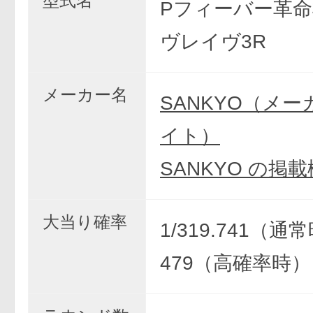
型式名
Pフィーバー革
ヴレイヴ3R
メーカー名
SANKYO（メ
イト）
SANKYO の掲
大当り確率
1/319.741（通常
479（高確率時）