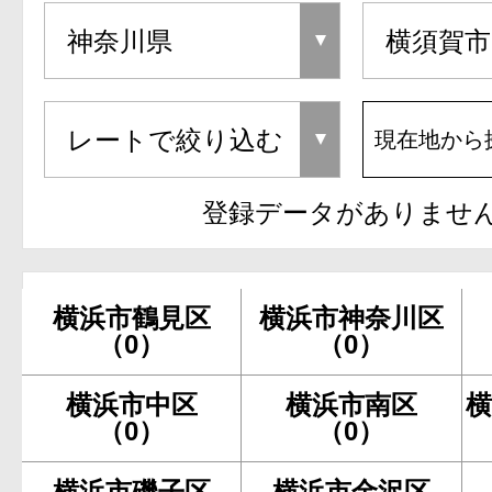
現在地から
登録データがありませ
横浜市鶴見区
横浜市神奈川区
（0）
（0）
横浜市中区
横浜市南区
横
（0）
（0）
横浜市磯子区
横浜市金沢区