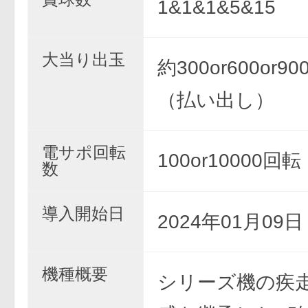
1&1&1&5&15
大当り出玉
約300or600or90
（払い出し）
電サポ回転
100or10000回転
数
導入開始日
2024年01月09
機種概要
シリーズ機の疾