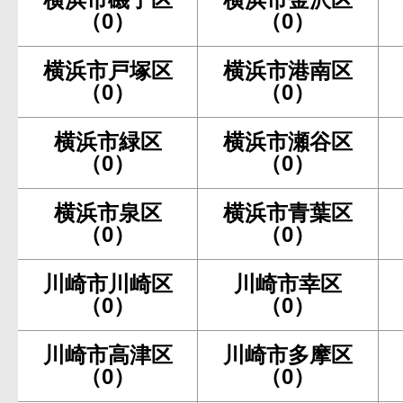
（0）
（0）
横浜市戸塚区
横浜市港南区
（0）
（0）
横浜市緑区
横浜市瀬谷区
（0）
（0）
横浜市泉区
横浜市青葉区
（0）
（0）
川崎市川崎区
川崎市幸区
（0）
（0）
川崎市高津区
川崎市多摩区
（0）
（0）