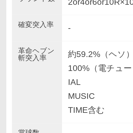
2or4or6or10R
確変突入率
-
革命ヘブン
約59.2%（ヘソ
斬突入率
100%（電チュー
IAL
MUSIC
TIME含む
賞球数