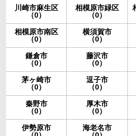
川崎市麻生区
相模原市緑区
（0）
（0）
相模原市南区
横須賀市
（0）
（0）
鎌倉市
藤沢市
（0）
（0）
茅ヶ崎市
逗子市
（0）
（0）
秦野市
厚木市
（0）
（0）
伊勢原市
海老名市
（0）
（0）