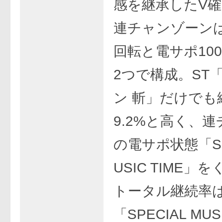
感を継承したV確
連チャンゾーンは
回転と電サポ100
2つで構成。ST
ン 斬」だけでも
9.2%と高く、
の電サポ状態「SPE
USIC TIME」
トータル継続率は約
「SPECIAL MUS