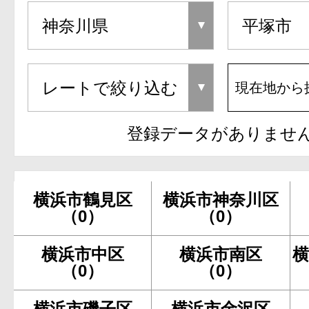
現在地から
登録データがありませ
横浜市鶴見区
横浜市神奈川区
（0）
（0）
横浜市中区
横浜市南区
横
（0）
（0）
横浜市磯子区
横浜市金沢区