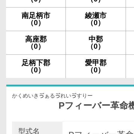
南足柄市
綾瀬市
（0）
（0）
高座郡
中郡
（0）
（0）
足柄下郡
愛甲郡
（0）
（0）
かくめいきゔぁるゔれいゔすりー
Pフィーバー革命機ヴァル
型式名