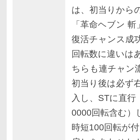
は、初当りから
「革命ヘブン 斬
復活チャンス成
回転数に違いは
ちらも連チャン
初当り後は必ず
入し、STに直行
0000回転含む
時短100回転が