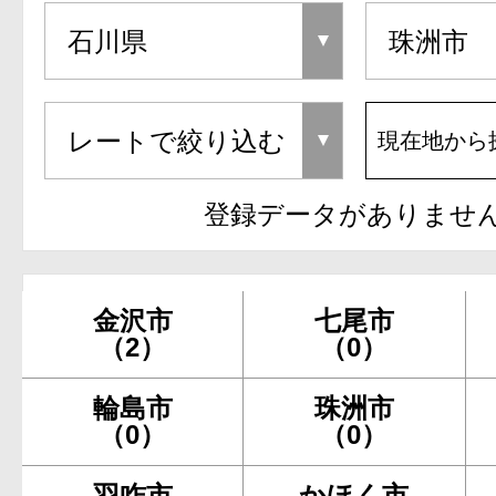
現在地から
登録データがありませ
金沢市
七尾市
（2）
（0）
輪島市
珠洲市
（0）
（0）
羽咋市
かほく市