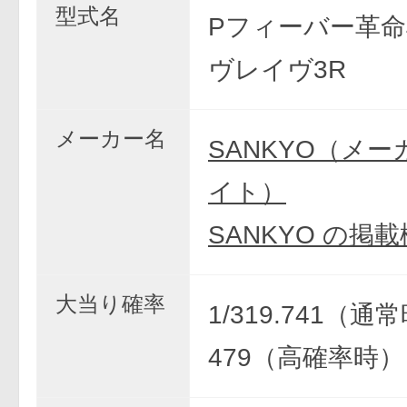
型式名
Pフィーバー革
ヴレイヴ3R
メーカー名
SANKYO（メ
イト）
SANKYO の掲
大当り確率
1/319.741（通常
479（高確率時）